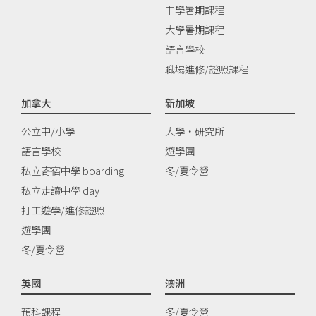
中學暑期課程
大學暑期課程
語言學校
職場進修/證照課程
加拿大
新加坡
公立中/小學
大學‧研究所
語言學校
遊學團
私立寄宿中學 boarding
冬/夏令營
私立走讀中學 day
打工遊學/進修證照
遊學團
冬/夏令營
英國
澳洲
預科課程
冬/夏令營