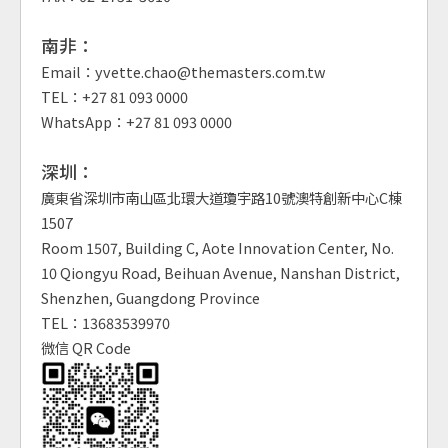
南非：
Email：yvette.chao@themasters.com.tw
TEL：+27 81 093 0000
WhatsApp：+27 81 093 0000
深圳：
廣東省深圳市南山區北環大道瓊宇路10號澳特創新中心C棟
1507
Room 1507, Building C, Aote Innovation Center, No.
10 Qiongyu Road, Beihuan Avenue, Nanshan District,
Shenzhen, Guangdong Province
TEL：13683539970
微信 QR Code