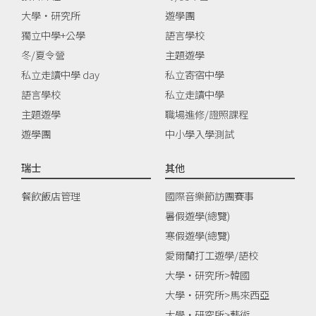
大學‧研究所
遊學團
獨立中學+公學
語言學校
冬/夏令營
主題遊學
私立走讀中學 day
私立寄宿中學
語言學校
私立走讀中學
主題遊學
職場進修/證照課程
遊學團
中小學入學測試
瑞士
其他
餐飲飯店管理
國際音樂節訪團賽事
暑假遊學(總覽)
寒假遊學(總覽)
愛爾蘭打工遊學/語校
大學‧研究所>韓國
大學‧研究所>馬來西亞
大學‧研究所>藝術