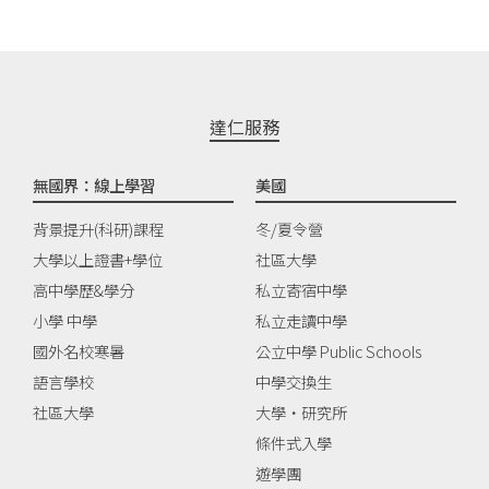
達仁服務
無國界：線上學習
美國
背景提升(科研)課程
冬/夏令營
大學以上證書+學位
社區大學
高中學歷&學分
私立寄宿中學
小學 中學
私立走讀中學
國外名校寒暑
公立中學 Public Schools
語言學校
中學交換生
社區大學
大學‧研究所
條件式入學
遊學團