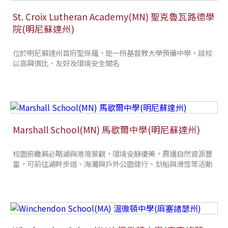
St. Croix Lutheran Academy(MN) 聖克魯瓦路德學
院(明尼蘇達州)
位於明尼蘇達州首府聖保羅，是一所基督教大學預備中學，該校
以高興價比、友好及環境安全聞名
Marshall School(MN) 馬歇爾中學(明尼蘇達州)
校園俯瞰蘇必略湖與港灣景觀，環境安靜優美，周邊自然資源豐
富，可前往湖畔步道、海灘與戶外公園健行、划船與滑雪等活動