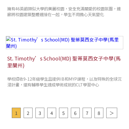
擁有46英畝類似大學的美麗校園，安全充滿關愛的校園氛圍，連
廊將校園建築整體連接在一起，學生不用擔心天氣變化
St. Timothy’s School(MD) 聖蒂莫西女子中學(馬
里蘭州)
學校招收9-12年級學生且提供IB和MYP課程，以及特殊的全球沉
浸計畫，還有輔導學生達成學術成就的CLT學習中心
1
2
3
4
5
6
7
8
＞