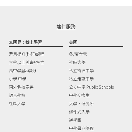
達仁服務
無國界：線上學習
美國
背景提升(科研)課程
冬/夏令營
大學以上證書+學位
社區大學
高中學歷&學分
私立寄宿中學
小學 中學
私立走讀中學
國外名校寒暑
公立中學 Public Schools
語言學校
中學交換生
社區大學
大學‧研究所
條件式入學
遊學團
中學暑期課程