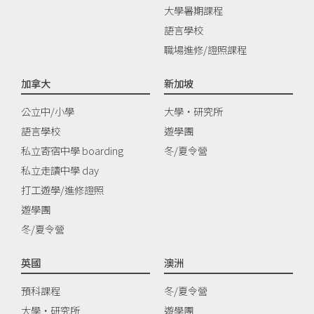
大學暑期課程
語言學校
職場進修/證照課程
加拿大
新加坡
公立中/小學
大學‧研究所
語言學校
遊學團
私立寄宿中學 boarding
冬/夏令營
私立走讀中學 day
打工遊學/進修證照
遊學團
冬/夏令營
英國
澳洲
預科課程
冬/夏令營
大學‧研究所
遊學團