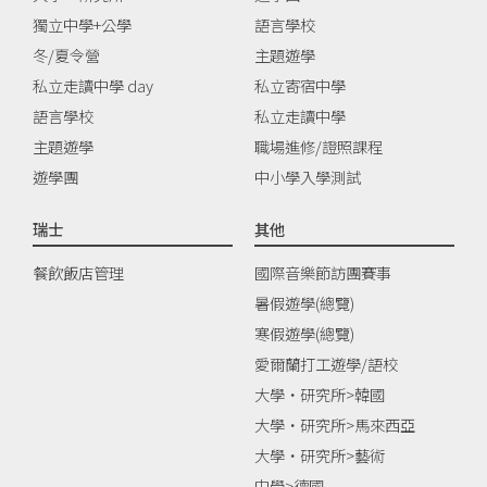
獨立中學+公學
語言學校
冬/夏令營
主題遊學
私立走讀中學 day
私立寄宿中學
語言學校
私立走讀中學
主題遊學
職場進修/證照課程
遊學團
中小學入學測試
瑞士
其他
餐飲飯店管理
國際音樂節訪團賽事
暑假遊學(總覽)
寒假遊學(總覽)
愛爾蘭打工遊學/語校
大學‧研究所>韓國
大學‧研究所>馬來西亞
大學‧研究所>藝術
中學>德國