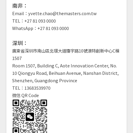
南非：
Email：yvette.chao@themasters.com.tw
TEL：+27 81 093 0000
WhatsApp：+27 81 093 0000
深圳：
廣東省深圳市南山區北環大道瓊宇路10號澳特創新中心C棟
1507
Room 1507, Building C, Aote Innovation Center, No.
10 Qiongyu Road, Beihuan Avenue, Nanshan District,
Shenzhen, Guangdong Province
TEL：13683539970
微信 QR Code