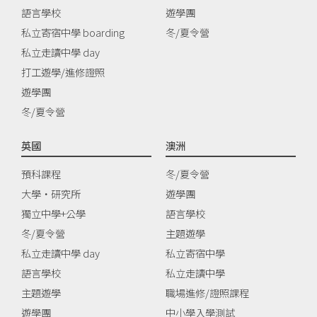
語言學校
遊學團
私立寄宿中學 boarding
冬/夏令營
私立走讀中學 day
打工遊學/進修證照
遊學團
冬/夏令營
英國
澳洲
預科課程
冬/夏令營
大學‧研究所
遊學團
獨立中學+公學
語言學校
冬/夏令營
主題遊學
私立走讀中學 day
私立寄宿中學
語言學校
私立走讀中學
主題遊學
職場進修/證照課程
遊學團
中小學入學測試