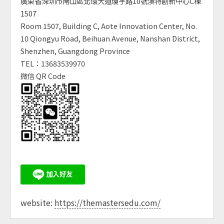
廣東省深圳市南山區北環大道瓊宇路10號澳特創新中心C棟
1507
Room 1507, Building C, Aote Innovation Center, No.
10 Qiongyu Road, Beihuan Avenue, Nanshan District,
Shenzhen, Guangdong Province
TEL：13683539970
微信 QR Code
website:
https://themastersedu.com/