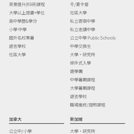
背景提升(科研)課程
冬/夏令營
大學以上證書+學位
社區大學
高中學歷&學分
私立寄宿中學
小學 中學
私立走讀中學
國外名校寒暑
公立中學 Public Schools
語言學校
中學交換生
社區大學
大學‧研究所
條件式入學
遊學團
中學暑期課程
大學暑期課程
語言學校
職場進修/證照課程
加拿大
新加坡
公立中/小學
大學‧研究所