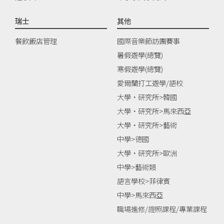
瑞士
其他
餐飲飯店管理
國際音樂節訪團賽事
暑假遊學(總覽)
寒假遊學(總覽)
愛爾蘭打工遊學/語校
大學‧研究所>韓國
大學‧研究所>馬來西亞
大學‧研究所>藝術
中學>德國
大學‧研究所>歐洲
中學>藝術類
語言學校>菲律賓
中學>馬來西亞
職場進修/證照課程/專業課程