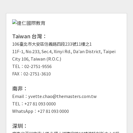
Taiwan 台灣：
106臺北市大安區信義路四段233號11樓之1
11F-1, No.233, Sec.4, Xinyi Rd., Da'an District, Taipei
City 106, Taiwan (R.O.C.)
TEL：02-2751-9556
FAX：02-2751-3610
南非：
Email：yvette.chao@themasters.com.tw
TEL：+27 81 093 0000
WhatsApp：+27 81 093 0000
深圳：