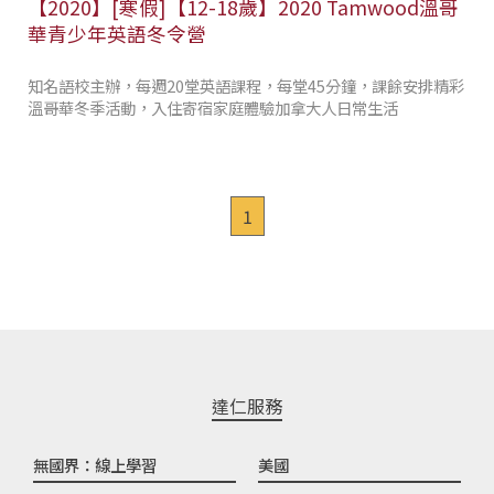
【2020】[寒假]【12-18歲】2020 Tamwood溫哥
華青少年英語冬令營
知名語校主辦，每週20堂英語課程，每堂45分鐘，課餘安排精彩
溫哥華冬季活動，入住寄宿家庭體驗加拿大人日常生活
1
達仁服務
無國界：線上學習
美國