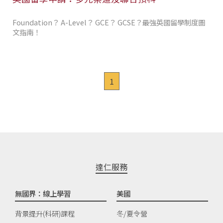
Foundation？ A-Level？ GCE？ GCSE？最強英國留學制度圖
文指南！
1
達仁服務
無國界：線上學習
美國
背景提升(科研)課程
冬/夏令營