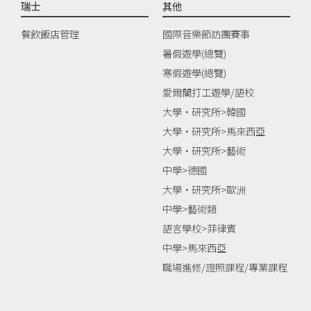
瑞士
其他
餐飲飯店管理
國際音樂節訪團賽事
暑假遊學(總覽)
寒假遊學(總覽)
愛爾蘭打工遊學/語校
大學‧研究所>韓國
大學‧研究所>馬來西亞
大學‧研究所>藝術
中學>德國
大學‧研究所>歐洲
中學>藝術類
語言學校>菲律賓
中學>馬來西亞
職場進修/證照課程/專業課程