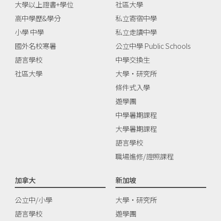
大學以上證書+學位
社區大學
高中學歷&學分
私立寄宿中學
小學 中學
私立走讀中學
國外名校寒暑
公立中學 Public Schools
語言學校
中學交換生
社區大學
大學‧研究所
條件式入學
遊學團
中學暑期課程
大學暑期課程
語言學校
職場進修/證照課程
加拿大
新加坡
公立中/小學
大學‧研究所
語言學校
遊學團