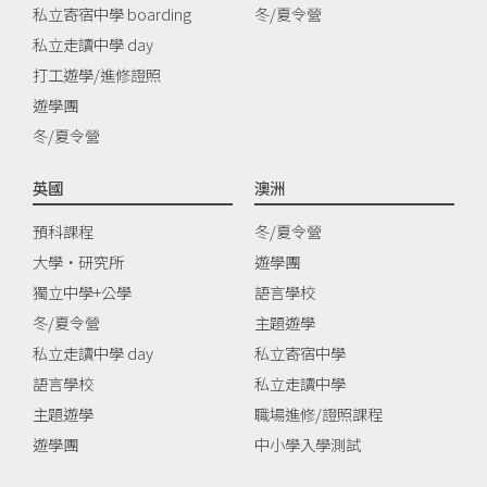
私立寄宿中學 boarding
冬/夏令營
私立走讀中學 day
打工遊學/進修證照
遊學團
冬/夏令營
英國
澳洲
預科課程
冬/夏令營
大學‧研究所
遊學團
獨立中學+公學
語言學校
冬/夏令營
主題遊學
私立走讀中學 day
私立寄宿中學
語言學校
私立走讀中學
主題遊學
職場進修/證照課程
遊學團
中小學入學測試