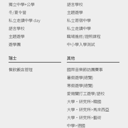
獨立中學+公學
語言學校
冬/夏令營
主題遊學
私立走讀中學 day
私立寄宿中學
語言學校
私立走讀中學
主題遊學
職場進修/證照課程
遊學團
中小學入學測試
瑞士
其他
餐飲飯店管理
國際音樂節訪團賽事
暑假遊學(總覽)
寒假遊學(總覽)
愛爾蘭打工遊學/語校
大學‧研究所>韓國
大學‧研究所>馬來西亞
大學‧研究所>藝術
中學>德國