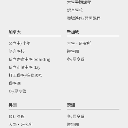
大學暑期課程
語言學校
職場進修/證照課程
加拿大
新加坡
公立中/小學
大學‧研究所
語言學校
遊學團
私立寄宿中學 boarding
冬/夏令營
私立走讀中學 day
打工遊學/進修證照
遊學團
冬/夏令營
英國
澳洲
預科課程
冬/夏令營
大學‧研究所
遊學團