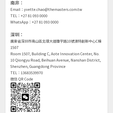
南非：
Email：yvette.chao@themasters.com.tw
TEL：+27 81 093 0000
WhatsApp：+27 81 093 0000
深圳：
廣東省深圳市南山區北環大道瓊宇路10號澳特創新中心C棟
1507
Room 1507, Building C, Aote Innovation Center, No.
10 Qiongyu Road, Beihuan Avenue, Nanshan District,
Shenzhen, Guangdong Province
TEL：13683539970
微信 QR Code