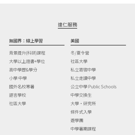
達仁服務
無國界：線上學習
美國
背景提升(科研)課程
冬/夏令營
大學以上證書+學位
社區大學
高中學歷&學分
私立寄宿中學
小學 中學
私立走讀中學
國外名校寒暑
公立中學 Public Schools
語言學校
中學交換生
社區大學
大學‧研究所
條件式入學
遊學團
中學暑期課程