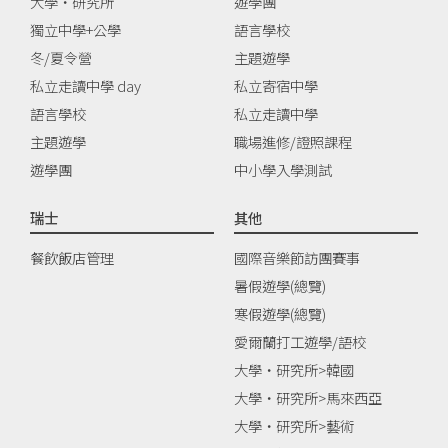
大學‧研究所
遊學團
獨立中學+公學
語言學校
冬/夏令營
主題遊學
私立走讀中學 day
私立寄宿中學
語言學校
私立走讀中學
主題遊學
職場進修/證照課程
遊學團
中小學入學測試
瑞士
其他
餐飲飯店管理
國際音樂節訪團賽事
暑假遊學(總覽)
寒假遊學(總覽)
愛爾蘭打工遊學/語校
大學‧研究所>韓國
大學‧研究所>馬來西亞
大學‧研究所>藝術