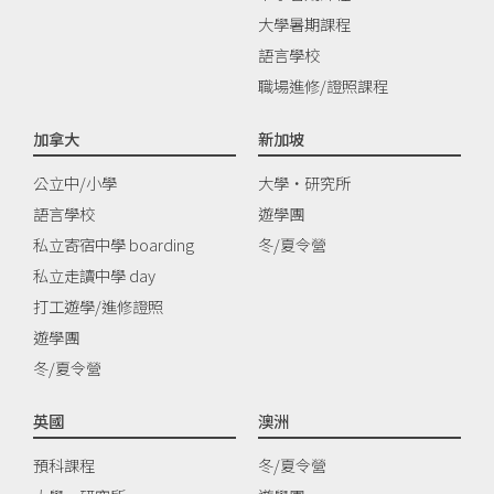
大學暑期課程
語言學校
職場進修/證照課程
加拿大
新加坡
公立中/小學
大學‧研究所
語言學校
遊學團
私立寄宿中學 boarding
冬/夏令營
私立走讀中學 day
打工遊學/進修證照
遊學團
冬/夏令營
英國
澳洲
預科課程
冬/夏令營