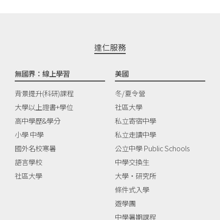
達仁服務
無國界：線上學習
美國
背景提升(科研)課程
冬/夏令營
大學以上證書+學位
社區大學
高中學歷&學分
私立寄宿中學
小學 中學
私立走讀中學
國外名校寒暑
公立中學 Public Schools
語言學校
中學交換生
社區大學
大學‧研究所
條件式入學
遊學團
中學暑期課程