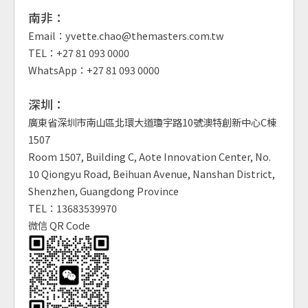
南非：
Email：yvette.chao@themasters.com.tw
TEL：+27 81 093 0000
WhatsApp：+27 81 093 0000
深圳：
廣東省深圳市南山區北環大道瓊宇路10號澳特創新中心C棟
1507
Room 1507, Building C, Aote Innovation Center, No.
10 Qiongyu Road, Beihuan Avenue, Nanshan District,
Shenzhen, Guangdong Province
TEL：13683539970
微信 QR Code