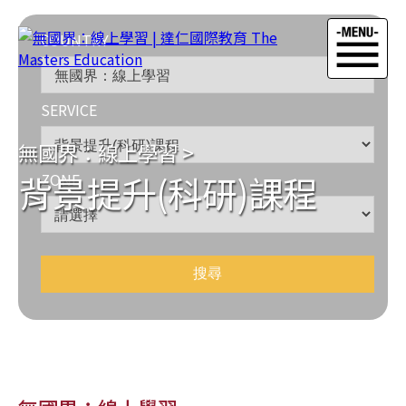
COUNTRY
SERVICE
無國界：線上學習
>
背景提升(科研)課程
ZONE