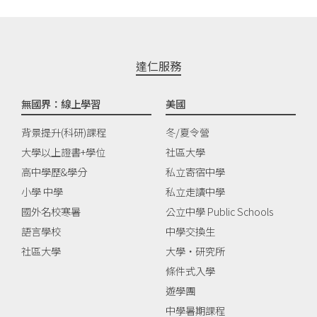
達仁服務
無國界：線上學習
美國
背景提升(科研)課程
冬/夏令營
大學以上證書+學位
社區大學
高中學歷&學分
私立寄宿中學
小學 中學
私立走讀中學
國外名校寒暑
公立中學 Public Schools
語言學校
中學交換生
社區大學
大學‧研究所
條件式入學
遊學團
中學暑期課程