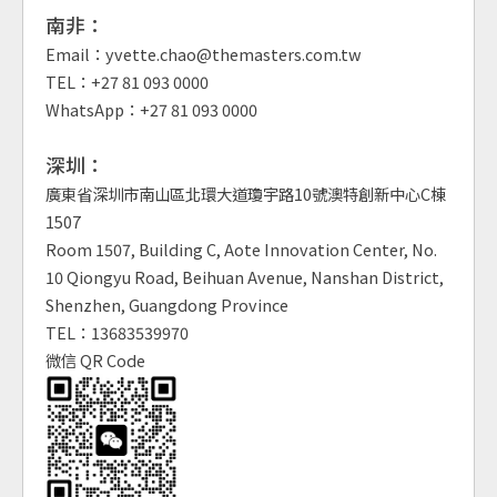
南非：
Email：yvette.chao@themasters.com.tw
TEL：+27 81 093 0000
WhatsApp：+27 81 093 0000
深圳：
廣東省深圳市南山區北環大道瓊宇路10號澳特創新中心C棟
1507
Room 1507, Building C, Aote Innovation Center, No.
10 Qiongyu Road, Beihuan Avenue, Nanshan District,
Shenzhen, Guangdong Province
TEL：13683539970
微信 QR Code