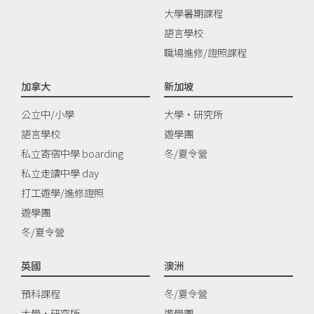
大學暑期課程
語言學校
職場進修/證照課程
加拿大
新加坡
公立中/小學
大學‧研究所
語言學校
遊學團
私立寄宿中學 boarding
冬/夏令營
私立走讀中學 day
打工遊學/進修證照
遊學團
冬/夏令營
英國
澳洲
預科課程
冬/夏令營
大學‧研究所
遊學團