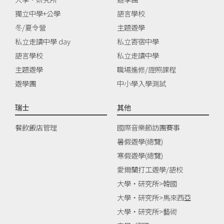
獨立中學+公學
語言學校
冬/夏令營
主題遊學
私立走讀中學 day
私立寄宿中學
語言學校
私立走讀中學
主題遊學
職場進修/證照課程
遊學團
中小學入學測試
瑞士
其他
餐飲飯店管理
國際音樂節訪團賽事
暑假遊學(總覽)
寒假遊學(總覽)
愛爾蘭打工遊學/語校
大學‧研究所>韓國
大學‧研究所>馬來西亞
大學‧研究所>藝術