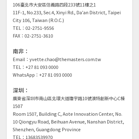
106臺北市大安區信義路四段233號11樓之1
11F-1, No.233, Sec.4, Xinyi Rd., Da'an District, Taipei
City 106, Taiwan (R.O.C.)
TEL：02-2751-9556
FAX：02-2751-3610
南非：
Email：yvette.chao@themasters.com.tw
TEL：+27 81 093 0000
WhatsApp：+27 81 093 0000
深圳：
廣東省深圳市南山區北環大道瓊宇路10號澳特創新中心C棟
1507
Room 1507, Building C, Aote Innovation Center, No.
10 Qiongyu Road, Beihuan Avenue, Nanshan District,
Shenzhen, Guangdong Province
TEL：13683539970