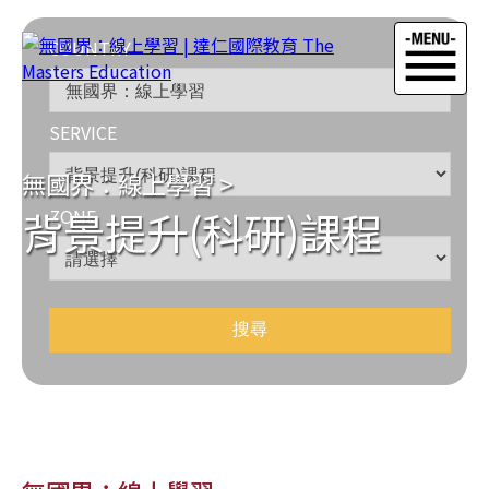
COUNTRY
SERVICE
無國界：線上學習
>
背景提升(科研)課程
ZONE