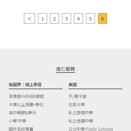
＜
1
2
3
4
5
6
達仁服務
無國界：線上學習
美國
背景提升(科研)課程
冬/夏令營
大學以上證書+學位
社區大學
高中學歷&學分
私立寄宿中學
小學 中學
私立走讀中學
國外名校寒暑
公立中學 Public Schools