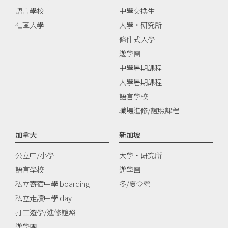
語言學校
中學交換生
社區大學
大學‧研究所
條件式入學
遊學團
中學暑期課程
大學暑期課程
語言學校
職場進修/證照課程
加拿大
新加坡
公立中/小學
大學‧研究所
語言學校
遊學團
私立寄宿中學 boarding
冬/夏令營
私立走讀中學 day
打工遊學/進修證照
遊學團