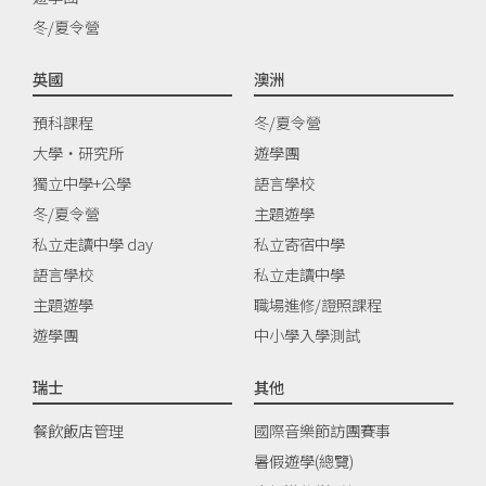
冬/夏令營
英國
澳洲
預科課程
冬/夏令營
大學‧研究所
遊學團
獨立中學+公學
語言學校
冬/夏令營
主題遊學
私立走讀中學 day
私立寄宿中學
語言學校
私立走讀中學
主題遊學
職場進修/證照課程
遊學團
中小學入學測試
瑞士
其他
餐飲飯店管理
國際音樂節訪團賽事
暑假遊學(總覽)