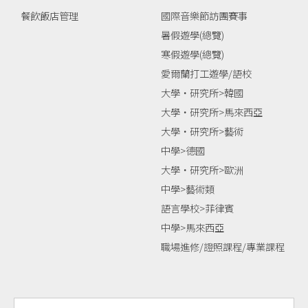
餐飲飯店管理
國際音樂節訪團賽事
暑假遊學(總覽)
寒假遊學(總覽)
愛爾蘭打工遊學/語校
大學‧研究所>韓國
大學‧研究所>馬來西亞
大學‧研究所>藝術
中學>德國
大學‧研究所>歐洲
中學>藝術類
語言學校>菲律賓
中學>馬來西亞
職場進修/證照課程/專業課程