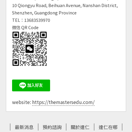
10 Qiongyu Road, Beihuan Avenue, Nanshan District,
Shenzhen, Guangdong Province
TEL：13683539970
微信 QR Code
website:
https://themastersedu.com/
最新消息
預約諮詢
關於達仁
達仁在哪