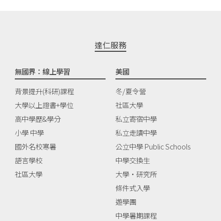
達仁服務
無國界：線上學習
美國
背景提升(科研)課程
冬/夏令營
大學以上證書+學位
社區大學
高中學歷&學分
私立寄宿中學
小學 中學
私立走讀中學
國外名校寒暑
公立中學 Public Schools
語言學校
中學交換生
社區大學
大學‧研究所
條件式入學
遊學團
中學暑期課程