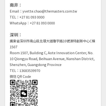
南非：
Email：yvette.chao@themasters.com.tw
TEL：+27 81 093 0000
WhatsApp：+27 81 093 0000
深圳：
廣東省深圳市南山區北環大道瓊宇路10號澳特創新中心C棟
1507
Room 1507, Building C, Aote Innovation Center, No.
10 Qiongyu Road, Beihuan Avenue, Nanshan District,
Shenzhen, Guangdong Province
TEL：13683539970
微信 QR Code