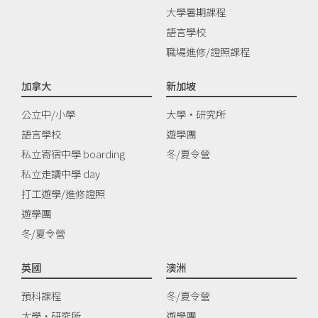
大學暑期課程
語言學校
職場進修/證照課程
加拿大
新加坡
公立中/小學
大學‧研究所
語言學校
遊學團
私立寄宿中學 boarding
冬/夏令營
私立走讀中學 day
打工遊學/進修證照
遊學團
冬/夏令營
英國
澳洲
預科課程
冬/夏令營
大學‧研究所
遊學團