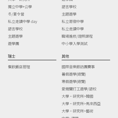
獨立中學+公學
語言學校
冬/夏令營
主題遊學
私立走讀中學 day
私立寄宿中學
語言學校
私立走讀中學
主題遊學
職場進修/證照課程
遊學團
中小學入學測試
瑞士
其他
餐飲飯店管理
國際音樂節訪團賽事
暑假遊學(總覽)
寒假遊學(總覽)
愛爾蘭打工遊學/語校
大學‧研究所>韓國
大學‧研究所>馬來西亞
大學‧研究所>藝術