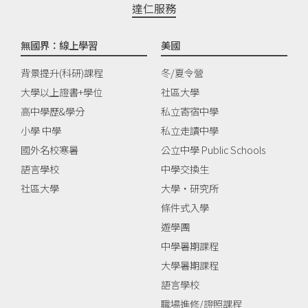
達仁服務
無國界：線上學習
美國
背景提升(科研)課程
冬/夏令營
大學以上證書+學位
社區大學
高中學歷&學分
私立寄宿中學
小學 中學
私立走讀中學
國外名校寒暑
公立中學 Public Schools
語言學校
中學交換生
社區大學
大學‧研究所
條件式入學
遊學團
中學暑期課程
大學暑期課程
語言學校
職場進修/證照課程