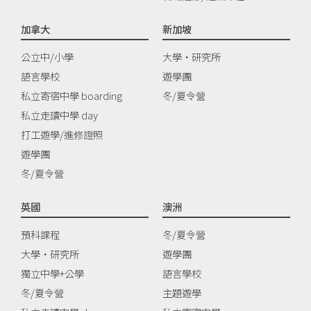
加拿大
新加坡
公立中/小學
大學‧研究所
語言學校
遊學團
私立寄宿中學 boarding
冬/夏令營
私立走讀中學 day
打工遊學/進修證照
遊學團
冬/夏令營
英國
澳洲
預科課程
冬/夏令營
大學‧研究所
遊學團
獨立中學+公學
語言學校
冬/夏令營
主題遊學