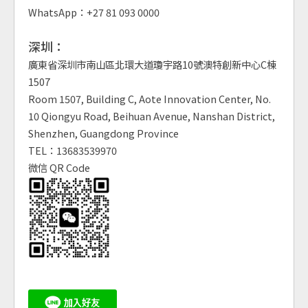
WhatsApp：+27 81 093 0000
深圳：
廣東省深圳市南山區北環大道瓊宇路10號澳特創新中心C棟
1507
Room 1507, Building C, Aote Innovation Center, No.
10 Qiongyu Road, Beihuan Avenue, Nanshan District,
Shenzhen, Guangdong Province
TEL：13683539970
微信 QR Code