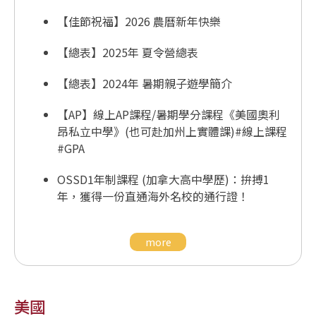
【佳節祝福】2026 農曆新年快樂
【總表】2025年 夏令營總表
【總表】2024年 暑期親子遊學簡介
【AP】線上AP課程/暑期學分課程《美國奧利
昂私立中學》(也可赴加州上實體課)#線上課程
#GPA
OSSD1年制課程 (加拿大高中學歷)：拚搏1
年，獲得一份直通海外名校的通行證！
more
美國