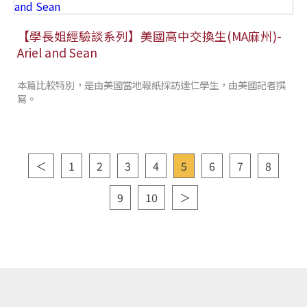
【學長姐經驗談系列】美國高中交換生(MA麻州)-
Ariel and Sean
本篇比較特別，是由美國當地報紙採訪達仁學生，由美國記者撰
寫。
＜
1
2
3
4
5
6
7
8
9
10
＞