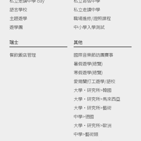
私立走讀中學 day
私立寄宿中學
語言學校
私立走讀中學
主題遊學
職場進修/證照課程
遊學團
中小學入學測試
瑞士
其他
餐飲飯店管理
國際音樂節訪團賽事
暑假遊學(總覽)
寒假遊學(總覽)
愛爾蘭打工遊學/語校
大學‧研究所>韓國
大學‧研究所>馬來西亞
大學‧研究所>藝術
中學>德國
大學‧研究所>歐洲
中學>藝術類