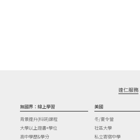
達仁服務
無國界：線上學習
美國
背景提升(科研)課程
冬/夏令營
大學以上證書+學位
社區大學
高中學歷&學分
私立寄宿中學