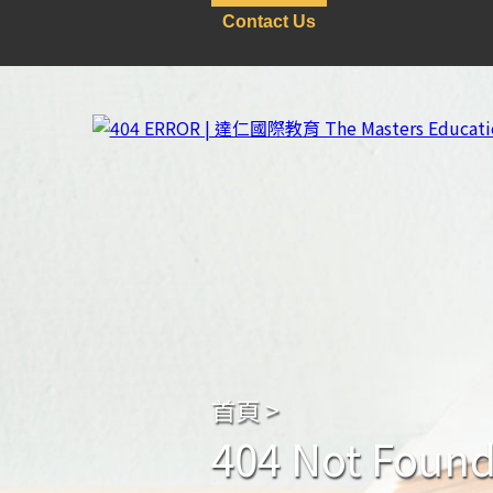
Contact Us
首頁
>
404 Not Foun