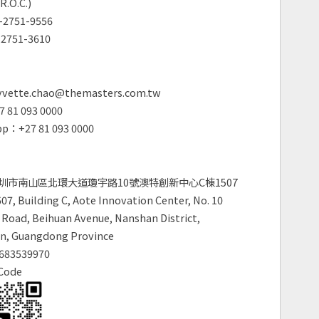
R.O.C.)
2751-9556
2751-3610
vette.chao@themasters.com.tw
 81 093 0000
p：+27 81 093 0000
圳市南山區北環大道瓊宇路10號澳特創新中心C棟1507
7, Building C, Aote Innovation Center, No. 10
Road, Beihuan Avenue, Nanshan District,
n, Guangdong Province
683539970
Code