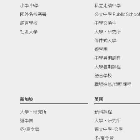
小學 中學
私立走讀中學
國外名校寒暑
公立中學 Public School
語言學校
中學交換生
社區大學
大學‧研究所
條件式入學
遊學團
中學暑期課程
大學暑期課程
語言學校
職場進修/證照課程
新加坡
英國
大學‧研究所
預科課程
遊學團
大學‧研究所
冬/夏令營
獨立中學+公學
冬/夏令營