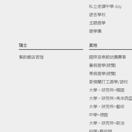
私立走讀中學 day
語言學校
主題遊學
遊學團
瑞士
其他
餐飲飯店管理
國際音樂節訪團賽事
暑假遊學(總覽)
寒假遊學(總覽)
愛爾蘭打工遊學/語校
大學‧研究所>韓國
大學‧研究所>馬來西
大學‧研究所>藝術
中學>德國
大學‧研究所>歐洲
中學>藝術類