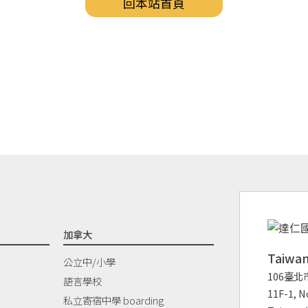
回本站首頁
加拿大
Taiw
公立中/小學
106臺北
語言學校
11F-1, No
私立寄宿中學 boarding