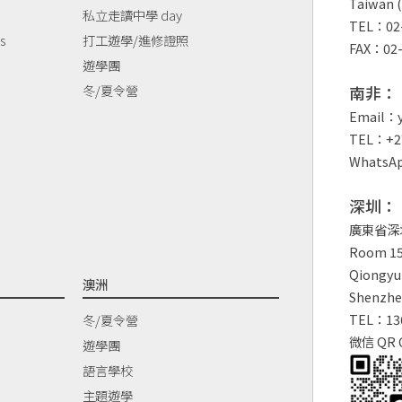
Taiwan (
私立走讀中學 day
TEL：02-
s
打工遊學/進修證照
FAX：02-
遊學團
冬/夏令營
南非：
Email：y
TEL：+27
WhatsAp
深圳：
廣東省深
Room 150
Qiongyu 
澳洲
Shenzhe
TEL：13
冬/夏令營
微信 QR 
遊學團
語言學校
主題遊學