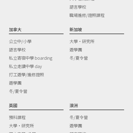
語言學校
職場進修/證照課程
加拿大
新加坡
公立中/小學
大學‧研究所
語言學校
遊學團
私立寄宿中學 boarding
冬/夏令營
私立走讀中學 day
打工遊學/進修證照
遊學團
冬/夏令營
英國
澳洲
預科課程
冬/夏令營
大學‧研究所
遊學團