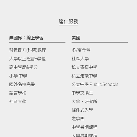
達仁服務
無國界：線上學習
美國
背景提升(科研)課程
冬/夏令營
大學以上證書+學位
社區大學
高中學歷&學分
私立寄宿中學
小學 中學
私立走讀中學
國外名校寒暑
公立中學 Public Schools
語言學校
中學交換生
社區大學
大學‧研究所
條件式入學
遊學團
中學暑期課程
大學暑期課程