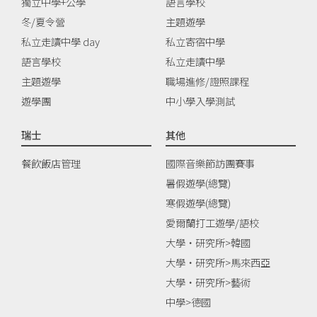
獨立中學+公學
語言學校
冬/夏令營
主題遊學
私立走讀中學 day
私立寄宿中學
語言學校
私立走讀中學
主題遊學
職場進修/證照課程
遊學團
中小學入學測試
瑞士
其他
餐飲飯店管理
國際音樂節訪團賽事
暑假遊學(總覽)
寒假遊學(總覽)
愛爾蘭打工遊學/語校
大學‧研究所>韓國
大學‧研究所>馬來西亞
大學‧研究所>藝術
中學>德國