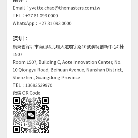
Email：yvette.chao@themasters.com.tw
TEL：+27 81 093 0000
WhatsApp：+27 81 093 0000
深圳：
廣東省深圳市南山區北環大道瓊宇路10號澳特創新中心C棟
1507
Room 1507, Building C, Aote Innovation Center, No.
10 Qiongyu Road, Beihuan Avenue, Nanshan District,
Shenzhen, Guangdong Province
TEL：13683539970
微信 QR Code