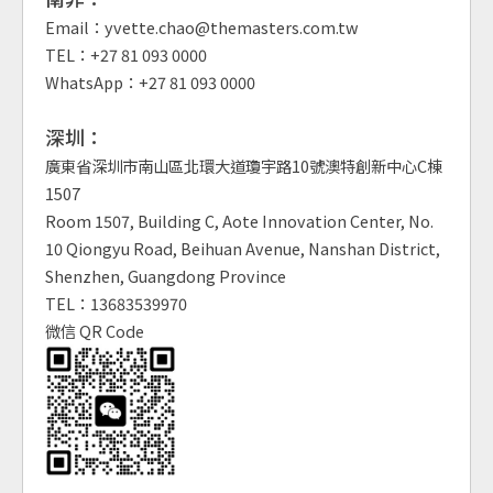
Email：yvette.chao@themasters.com.tw
TEL：+27 81 093 0000
WhatsApp：+27 81 093 0000
深圳：
廣東省深圳市南山區北環大道瓊宇路10號澳特創新中心C棟
1507
Room 1507, Building C, Aote Innovation Center, No.
10 Qiongyu Road, Beihuan Avenue, Nanshan District,
Shenzhen, Guangdong Province
TEL：13683539970
微信 QR Code