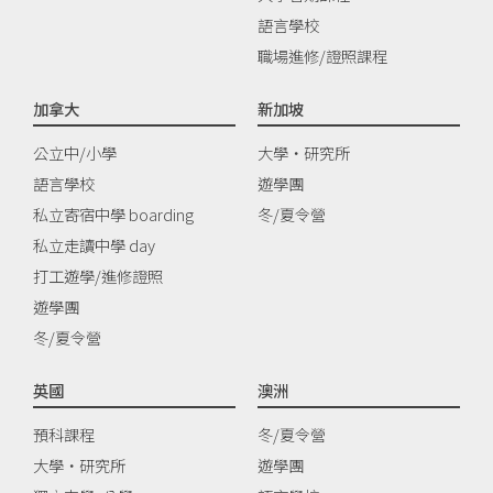
語言學校
職場進修/證照課程
加拿大
新加坡
公立中/小學
大學‧研究所
語言學校
遊學團
私立寄宿中學 boarding
冬/夏令營
私立走讀中學 day
打工遊學/進修證照
遊學團
冬/夏令營
英國
澳洲
預科課程
冬/夏令營
大學‧研究所
遊學團