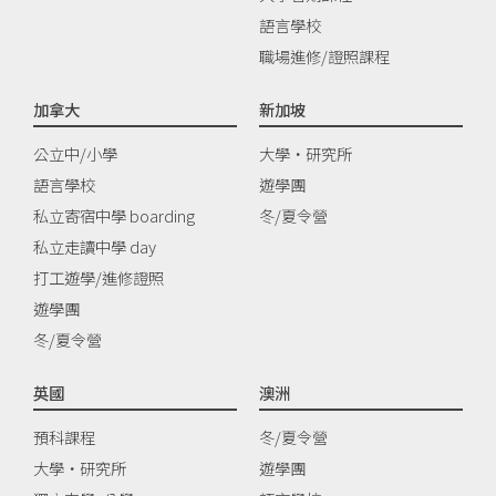
語言學校
職場進修/證照課程
加拿大
新加坡
公立中/小學
大學‧研究所
語言學校
遊學團
私立寄宿中學 boarding
冬/夏令營
私立走讀中學 day
打工遊學/進修證照
遊學團
冬/夏令營
英國
澳洲
預科課程
冬/夏令營
大學‧研究所
遊學團