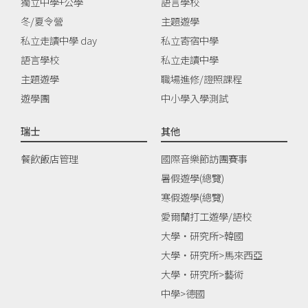
獨立中學+公學
語言學校
冬/夏令營
主題遊學
私立走讀中學 day
私立寄宿中學
語言學校
私立走讀中學
主題遊學
職場進修/證照課程
遊學團
中小學入學測試
瑞士
其他
餐飲飯店管理
國際音樂節訪團賽事
暑假遊學(總覽)
寒假遊學(總覽)
愛爾蘭打工遊學/語校
大學‧研究所>韓國
大學‧研究所>馬來西亞
大學‧研究所>藝術
中學>德國