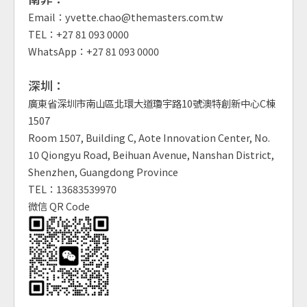
Email：yvette.chao@themasters.com.tw
TEL：+27 81 093 0000
WhatsApp：+27 81 093 0000
深圳：
廣東省深圳市南山區北環大道瓊宇路10號澳特創新中心C棟
1507
Room 1507, Building C, Aote Innovation Center, No.
10 Qiongyu Road, Beihuan Avenue, Nanshan District,
Shenzhen, Guangdong Province
TEL：13683539970
微信 QR Code