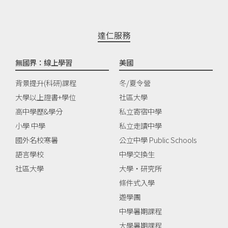
達仁服務
無國界：線上學習
美國
背景提升(科研)課程
冬/夏令營
大學以上證書+學位
社區大學
高中學歷&學分
私立寄宿中學
小學 中學
私立走讀中學
國外名校寒暑
公立中學 Public Schools
語言學校
中學交換生
社區大學
大學‧研究所
條件式入學
遊學團
中學暑期課程
大學暑期課程