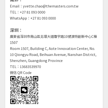
Email：yvette.chao@themasters.com.tw
TEL：+27 81 093 0000
WhatsApp：+27 81 093 0000
深圳：
廣東省深圳市南山區北環大道瓊宇路10號澳特創新中心C棟
1507
Room 1507, Building C, Aote Innovation Center, No.
10 Qiongyu Road, Beihuan Avenue, Nanshan District,
Shenzhen, Guangdong Province
TEL：13683539970
微信 QR Code