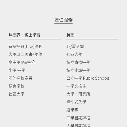
達仁服務
無國界：線上學習
美國
背景提升(科研)課程
冬/夏令營
大學以上證書+學位
社區大學
高中學歷&學分
私立寄宿中學
小學 中學
私立走讀中學
國外名校寒暑
公立中學 Public Schools
語言學校
中學交換生
社區大學
大學‧研究所
條件式入學
遊學團
中學暑期課程
大學暑期課程