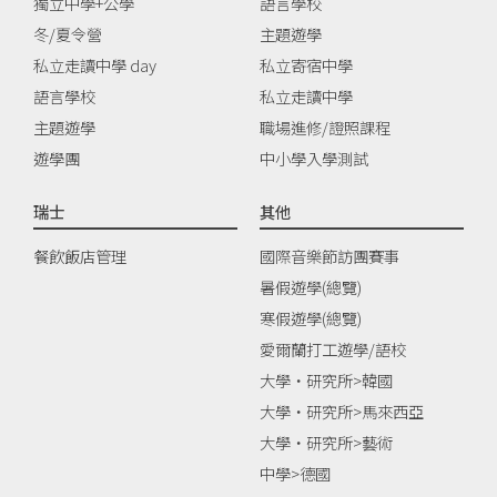
獨立中學+公學
語言學校
冬/夏令營
主題遊學
私立走讀中學 day
私立寄宿中學
語言學校
私立走讀中學
主題遊學
職場進修/證照課程
遊學團
中小學入學測試
瑞士
其他
餐飲飯店管理
國際音樂節訪團賽事
暑假遊學(總覽)
寒假遊學(總覽)
愛爾蘭打工遊學/語校
大學‧研究所>韓國
大學‧研究所>馬來西亞
大學‧研究所>藝術
中學>德國