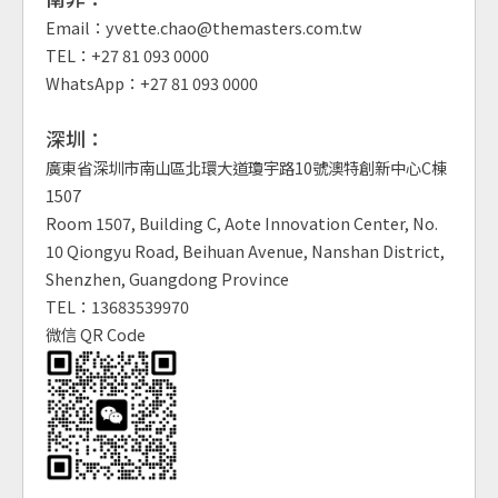
Email：yvette.chao@themasters.com.tw
TEL：+27 81 093 0000
WhatsApp：+27 81 093 0000
深圳：
廣東省深圳市南山區北環大道瓊宇路10號澳特創新中心C棟
1507
Room 1507, Building C, Aote Innovation Center, No.
10 Qiongyu Road, Beihuan Avenue, Nanshan District,
Shenzhen, Guangdong Province
TEL：13683539970
微信 QR Code