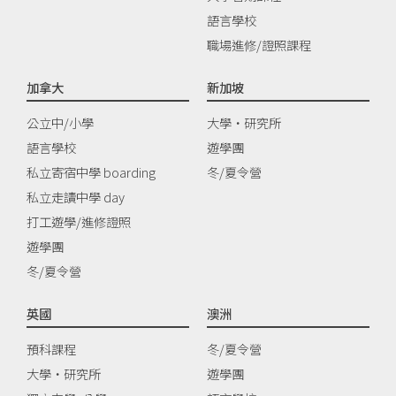
語言學校
職場進修/證照課程
加拿大
新加坡
公立中/小學
大學‧研究所
語言學校
遊學團
私立寄宿中學 boarding
冬/夏令營
私立走讀中學 day
打工遊學/進修證照
遊學團
冬/夏令營
英國
澳洲
預科課程
冬/夏令營
大學‧研究所
遊學團