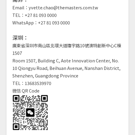
Email：yvette.chao@themasters.com.tw
TEL：+27 81 093 0000
WhatsApp：+27 81 093 0000
深圳：
廣東省深圳市南山區北環大道瓊宇路10號澳特創新中心C棟
1507
Room 1507, Building C, Aote Innovation Center, No.
10 Qiongyu Road, Beihuan Avenue, Nanshan District,
Shenzhen, Guangdong Province
TEL：13683539970
微信 QR Code