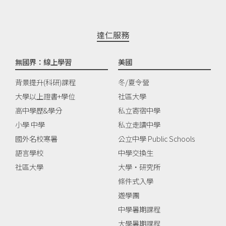
達仁服務
無國界：線上學習
美國
背景提升(科研)課程
冬/夏令營
大學以上證書+學位
社區大學
高中學歷&學分
私立寄宿中學
小學 中學
私立走讀中學
國外名校寒暑
公立中學 Public Schools
語言學校
中學交換生
社區大學
大學‧研究所
條件式入學
遊學團
中學暑期課程
大學暑期課程