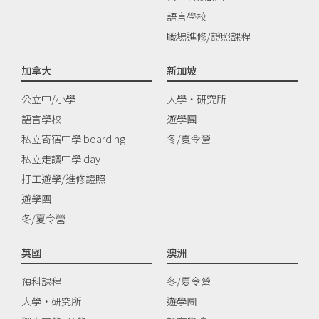
語言學校
職場進修/證照課程
加拿大
新加坡
公立中/小學
大學‧研究所
語言學校
遊學團
私立寄宿中學 boarding
冬/夏令營
私立走讀中學 day
打工遊學/進修證照
遊學團
冬/夏令營
英國
澳洲
預科課程
冬/夏令營
大學‧研究所
遊學團