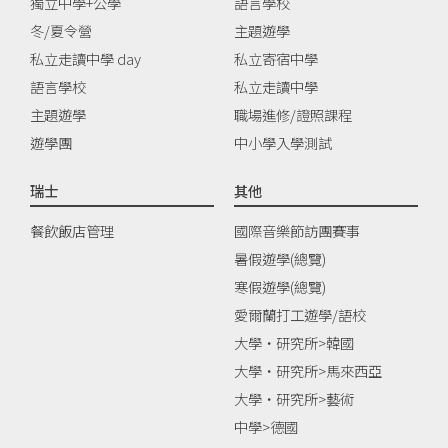
獨立中學+公學
語言學校
冬/夏令營
主題遊學
私立走讀中學 day
私立寄宿中學
語言學校
私立走讀中學
主題遊學
職場進修/證照課程
遊學團
中小學入學測試
瑞士
其他
餐飲飯店管理
國際音樂節訪團賽事
暑假遊學(總覽)
寒假遊學(總覽)
愛爾蘭打工遊學/語校
大學‧研究所>韓國
大學‧研究所>馬來西亞
大學‧研究所>藝術
中學>德國