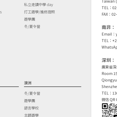
Taiwan (
私立走讀中學 day
TEL：02-
s
打工遊學/進修證照
FAX：02-
遊學團
冬/夏令營
南非：
Email：y
TEL：+27
WhatsAp
深圳：
廣東省深
Room 150
Qiongyu 
澳洲
Shenzhe
TEL：13
冬/夏令營
微信 QR 
遊學團
語言學校
主題遊學