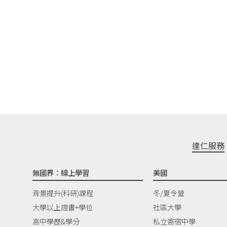
達仁服務
無國界：線上學習
美國
背景提升(科研)課程
冬/夏令營
大學以上證書+學位
社區大學
高中學歷&學分
私立寄宿中學