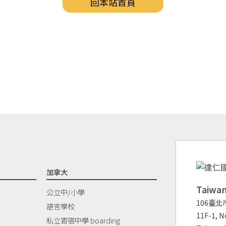
回本站首頁
加拿大
Taiw
公立中/小學
106臺北
語言學校
11F-1, No
私立寄宿中學 boarding