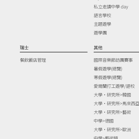
私立走讀中學 day
語言學校
主題遊學
遊學團
瑞士
其他
餐飲飯店管理
國際音樂節訪團賽事
暑假遊學(總覽)
寒假遊學(總覽)
愛爾蘭打工遊學/語校
大學‧研究所>韓國
大學‧研究所>馬來西
大學‧研究所>藝術
中學>德國
大學‧研究所>歐洲
中學>藝術類