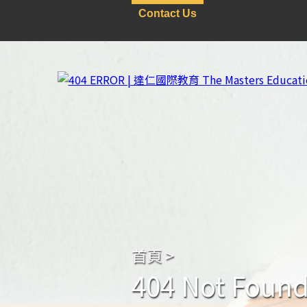
Contact Us
首頁
>
404 Not Foun