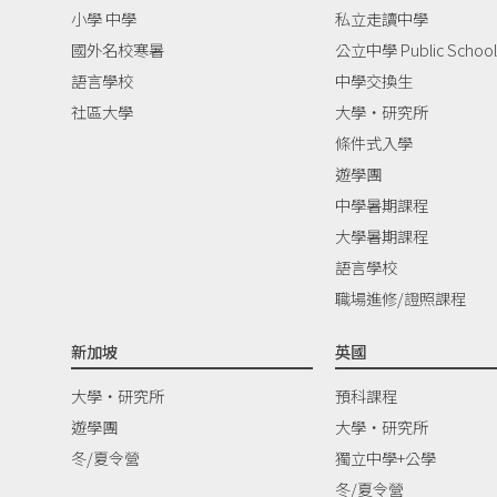
小學 中學
私立走讀中學
國外名校寒暑
公立中學 Public School
語言學校
中學交換生
社區大學
大學‧研究所
條件式入學
遊學團
中學暑期課程
大學暑期課程
語言學校
職場進修/證照課程
新加坡
英國
大學‧研究所
預科課程
遊學團
大學‧研究所
冬/夏令營
獨立中學+公學
冬/夏令營