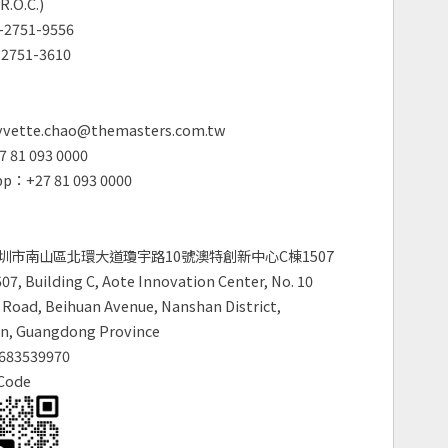
R.O.C.)
2751-9556
2751-3610
vette.chao@themasters.com.tw
 81 093 0000
p：+27 81 093 0000
圳市南山區北環大道瓊宇路10號澳特創新中心C棟1507
7, Building C, Aote Innovation Center, No. 10
Road, Beihuan Avenue, Nanshan District,
n, Guangdong Province
683539970
Code