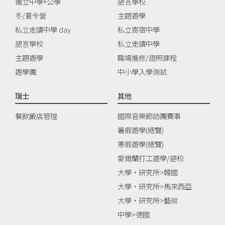
獨立中學+公學
語言學校
冬/夏令營
主題遊學
私立走讀中學 day
私立寄宿中學
語言學校
私立走讀中學
主題遊學
職場進修/證照課程
遊學團
中小學入學測試
瑞士
其他
餐飲飯店管理
國際音樂節訪團賽事
暑假遊學(總覽)
寒假遊學(總覽)
愛爾蘭打工遊學/語校
大學‧研究所>韓國
大學‧研究所>馬來西亞
大學‧研究所>藝術
中學>德國