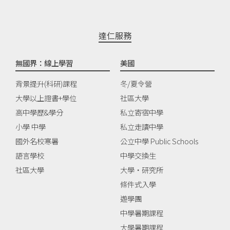
達仁服務
無國界：線上學習
美國
背景提升(科研)課程
冬/夏令營
大學以上證書+學位
社區大學
高中學歷&學分
私立寄宿中學
小學 中學
私立走讀中學
國外名校寒暑
公立中學 Public Schools
語言學校
中學交換生
社區大學
大學‧研究所
條件式入學
遊學團
中學暑期課程
大學暑期課程