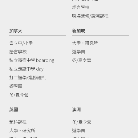
語言學校
職場進修/證照課程
加拿大
新加坡
公立中/小學
大學‧研究所
語言學校
遊學團
私立寄宿中學 boarding
冬/夏令營
私立走讀中學 day
打工遊學/進修證照
遊學團
冬/夏令營
英國
澳洲
預科課程
冬/夏令營
大學‧研究所
遊學團