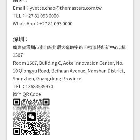
Email：yvette.chao@themasters.com.tw
TEL：+27 81 093 0000
WhatsApp：+27 81 093 0000
深圳：
廣東省深圳市南山區北環大道瓊宇路10號澳特創新中心C棟
1507
Room 1507, Building C, Aote Innovation Center, No.
10 Qiongyu Road, Beihuan Avenue, Nanshan District,
Shenzhen, Guangdong Province
TEL：13683539970
微信 QR Code