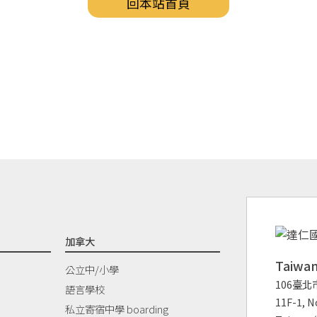
回本站首頁
加拿大
Taiw
公立中/小學
106臺北
語言學校
11F-1, No
私立寄宿中學 boarding