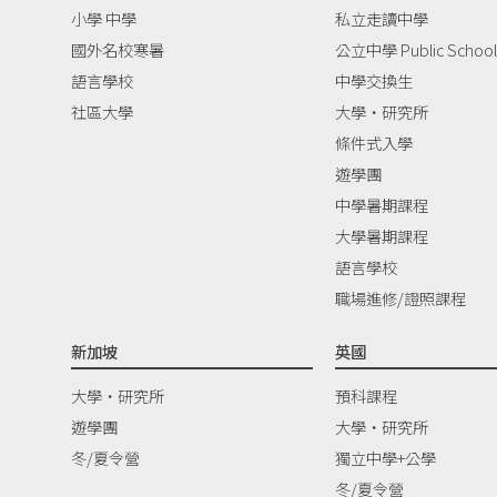
小學 中學
私立走讀中學
國外名校寒暑
公立中學 Public School
語言學校
中學交換生
社區大學
大學‧研究所
條件式入學
遊學團
中學暑期課程
大學暑期課程
語言學校
職場進修/證照課程
新加坡
英國
大學‧研究所
預科課程
遊學團
大學‧研究所
冬/夏令營
獨立中學+公學
冬/夏令營