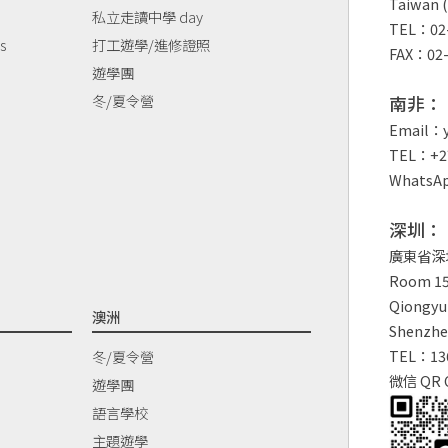
Taiwan (
私立走讀中學 day
TEL：02-
s
打工遊學/進修證照
FAX：02-
遊學團
冬/夏令營
南非：
Email：y
TEL：+27
WhatsAp
深圳：
廣東省深
Room 150
Qiongyu 
澳洲
Shenzhe
TEL：13
冬/夏令營
微信 QR 
遊學團
語言學校
主題遊學