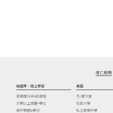
達仁服務
無國界：線上學習
美國
背景提升(科研)課程
冬/夏令營
大學以上證書+學位
社區大學
高中學歷&學分
私立寄宿中學