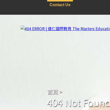
Contact Us
首頁
>
404 Not Foun