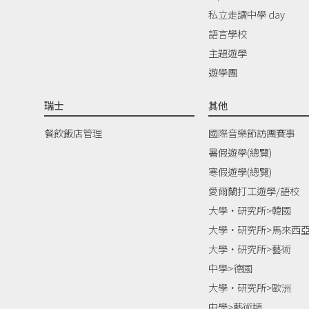
私立走讀中學 day
語言學校
主題遊學
遊學團
瑞士
其他
餐飲飯店管理
國際音樂節訪團賽事
暑假遊學(總覽)
寒假遊學(總覽)
愛爾蘭打工遊學/語校
大學‧研究所>韓國
大學‧研究所>馬來西
大學‧研究所>藝術
中學>德國
大學‧研究所>歐洲
中學>藝術類