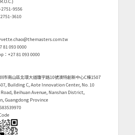
R.O.C.)
2751-9556
2751-3610
vette.chao@themasters.com.tw
 81 093 0000
p：+27 81 093 0000
圳市南山區北環大道瓊宇路10號澳特創新中心C棟1507
7, Building C, Aote Innovation Center, No. 10
Road, Beihuan Avenue, Nanshan District,
n, Guangdong Province
683539970
Code