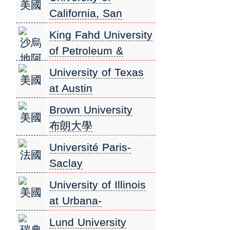
美國
California, San
Diego (UCSD) 加州
King Fahd University
沙烏
大學聖地牙哥分校
of Petroleum &
地阿
Minerals 法赫德國王
University of Texas
拉伯
美國
石油礦產大學
at Austin
德州大學奧斯汀校區
Brown University
美國
布朗大學
Université Paris-
法國
Saclay
巴黎-薩克雷大學
University of Illinois
美國
at Urbana-
Champaign 伊利諾大
Lund University
瑞典