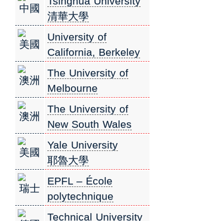
Tsinghua University
中國
清華大學
University of
美國
California, Berkeley
(UCB)
The University of
澳洲
加州大學柏克萊分校
Melbourne
墨爾本大學
The University of
澳洲
New South Wales
(UNSW Sydney) 新
Yale University
美國
南威爾斯大學
耶魯大學
EPFL – École
瑞士
polytechnique
fédérale de
Technical University