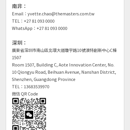
南非：
Email：yvette.chao@themasters.com.tw
TEL：+27 81 093 0000
WhatsApp：+27 81 093 0000
深圳：
廣東省深圳市南山區北環大道瓊宇路10號澳特創新中心C棟
1507
Room 1507, Building C, Aote Innovation Center, No.
10 Qiongyu Road, Beihuan Avenue, Nanshan District,
Shenzhen, Guangdong Province
TEL：13683539970
微信 QR Code