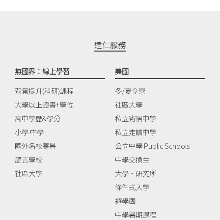
達仁服務
無國界：線上學習
美國
背景提升(科研)課程
冬/夏令營
大學以上證書+學位
社區大學
高中學歷&學分
私立寄宿中學
小學 中學
私立走讀中學
國外名校寒暑
公立中學 Public Schools
語言學校
中學交換生
社區大學
大學‧研究所
條件式入學
遊學團
中學暑期課程