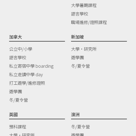
大學暑期課程
語言學校
職場進修/證照課程
加拿大
新加坡
公立中/小學
大學‧研究所
語言學校
遊學團
私立寄宿中學 boarding
冬/夏令營
私立走讀中學 day
打工遊學/進修證照
遊學團
冬/夏令營
英國
澳洲
預科課程
冬/夏令營
大學‧研究所
遊學團