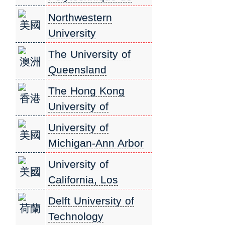
Paris
Northwestern
美國
巴黎理工學院
University
西北大學
The University of
澳洲
Queensland
昆士蘭大學
The Hong Kong
香港
University of
Science and
University of
美國
Technology 香港科技
Michigan-Ann Arbor
大學
密西根大學安娜堡分
University of
美國
校
California, Los
Angeles (UCLA) 加
Delft University of
荷蘭
州大學洛杉磯分校
Technology