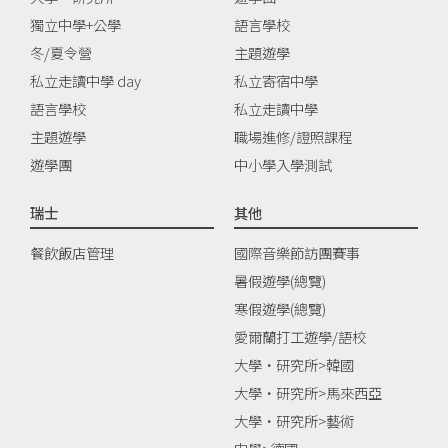
獨立中學+公學
語言學校
冬/夏令營
主題遊學
私立走讀中學 day
私立寄宿中學
語言學校
私立走讀中學
主題遊學
職場進修/證照課程
遊學團
中小學入學測試
瑞士
其他
餐飲飯店管理
國際音樂節訪團賽事
暑假遊學(總覽)
寒假遊學(總覽)
愛爾蘭打工遊學/語校
大學‧研究所>韓國
大學‧研究所>馬來西亞
大學‧研究所>藝術