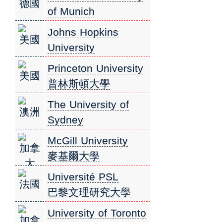
德國
Lausanne 洛桑聯邦
of Munich
理工學院
慕尼黑工業大學
Johns Hopkins
美國
University
約翰霍普金斯大學
Princeton University
美國
普林斯頓大學
The University of
澳洲
Sydney
雪梨大學
McGill University
加拿
麥基爾大學
大
Université PSL
法國
巴黎文理研究大學
University of Toronto
加拿