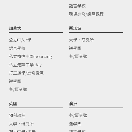
語言學校
職場進修/證照課程
加拿大
新加坡
公立中/小學
大學‧研究所
語言學校
遊學團
私立寄宿中學 boarding
冬/夏令營
私立走讀中學 day
打工遊學/進修證照
遊學團
冬/夏令營
英國
澳洲
預科課程
冬/夏令營
大學‧研究所
遊學團
獨立中學+公學
語言學校