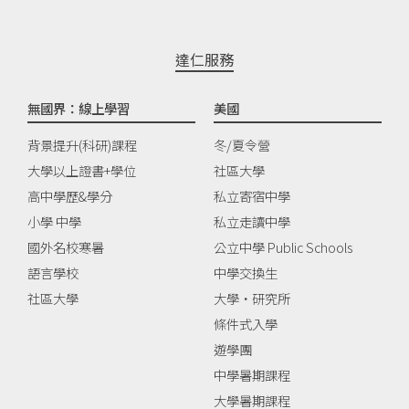
達仁服務
無國界：線上學習
美國
背景提升(科研)課程
冬/夏令營
大學以上證書+學位
社區大學
高中學歷&學分
私立寄宿中學
小學 中學
私立走讀中學
國外名校寒暑
公立中學 Public Schools
語言學校
中學交換生
社區大學
大學‧研究所
條件式入學
遊學團
中學暑期課程
大學暑期課程