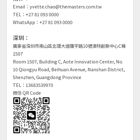
Email：yvette.chao@themasters.com.tw
TEL：+27 81 093 0000
WhatsApp：+27 81 093 0000
深圳：
廣東省深圳市南山區北環大道瓊宇路10號澳特創新中心C棟
1507
Room 1507, Building C, Aote Innovation Center, No.
10 Qiongyu Road, Beihuan Avenue, Nanshan District,
Shenzhen, Guangdong Province
TEL：13683539970
微信 QR Code