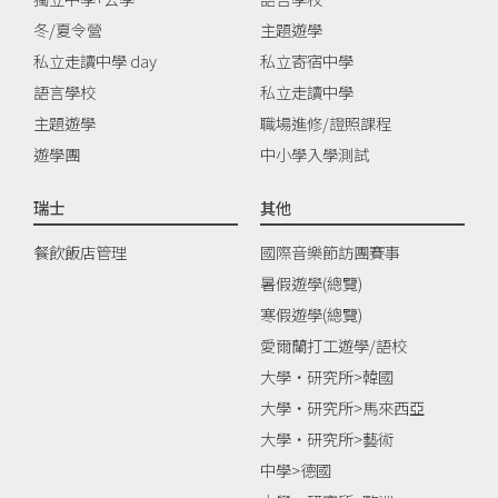
冬/夏令營
主題遊學
私立走讀中學 day
私立寄宿中學
語言學校
私立走讀中學
主題遊學
職場進修/證照課程
遊學團
中小學入學測試
瑞士
其他
餐飲飯店管理
國際音樂節訪團賽事
暑假遊學(總覽)
寒假遊學(總覽)
愛爾蘭打工遊學/語校
大學‧研究所>韓國
大學‧研究所>馬來西亞
大學‧研究所>藝術
中學>德國