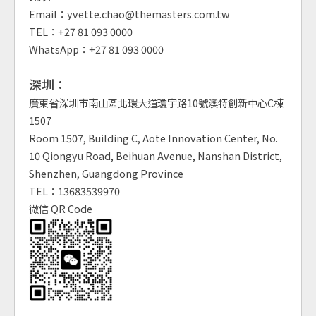
Email：yvette.chao@themasters.com.tw
TEL：+27 81 093 0000
WhatsApp：+27 81 093 0000
深圳：
廣東省深圳市南山區北環大道瓊宇路10號澳特創新中心C棟
1507
Room 1507, Building C, Aote Innovation Center, No.
10 Qiongyu Road, Beihuan Avenue, Nanshan District,
Shenzhen, Guangdong Province
TEL：13683539970
微信 QR Code