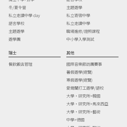
冬/夏令營
主題遊學
私立走讀中學 day
私立寄宿中學
語言學校
私立走讀中學
主題遊學
職場進修/證照課程
遊學團
中小學入學測試
瑞士
其他
餐飲飯店管理
國際音樂節訪團賽事
暑假遊學(總覽)
寒假遊學(總覽)
愛爾蘭打工遊學/語校
大學‧研究所>韓國
大學‧研究所>馬來西亞
大學‧研究所>藝術
中學>德國