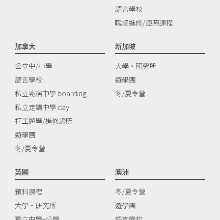
語言學校
職場進修/證照課程
加拿大
新加坡
公立中/小學
大學‧研究所
語言學校
遊學團
私立寄宿中學 boarding
冬/夏令營
私立走讀中學 day
打工遊學/進修證照
遊學團
冬/夏令營
英國
澳洲
預科課程
冬/夏令營
大學‧研究所
遊學團
獨立中學+公學
語言學校