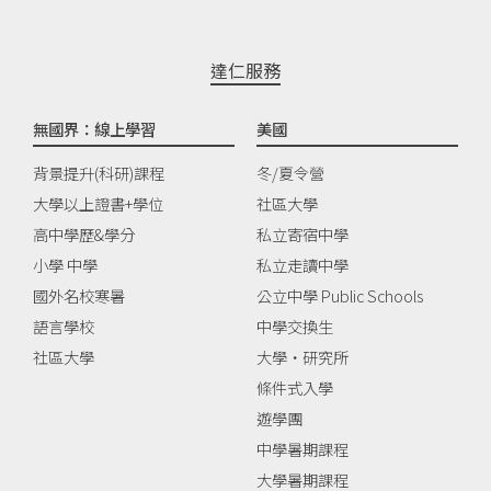
達仁服務
無國界：線上學習
美國
背景提升(科研)課程
冬/夏令營
大學以上證書+學位
社區大學
高中學歷&學分
私立寄宿中學
小學 中學
私立走讀中學
國外名校寒暑
公立中學 Public Schools
語言學校
中學交換生
社區大學
大學‧研究所
條件式入學
遊學團
中學暑期課程
大學暑期課程