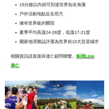
15分鐘以內就可到達世界知名海灘
戶外活動地點近在咫尺
擁有世界級的醫院
夏季平均高溫24-28度，低溫17-21度
國家地理雜誌評選為世界前10大宜居城市
相關資訊請直接與達仁顧問聯繫。
點我Line
達仁