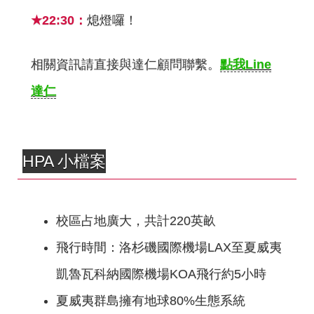
★22:30：
熄燈囉！
相關資訊請直接與達仁顧問聯繫。
點我Line
達仁
HPA 小檔案
校區占地廣大，共計220英畝
飛行時間：洛杉磯國際機場LAX至夏威夷
凱魯瓦科納國際機場KOA飛行約5小時
夏威夷群島擁有地球80%生態系統