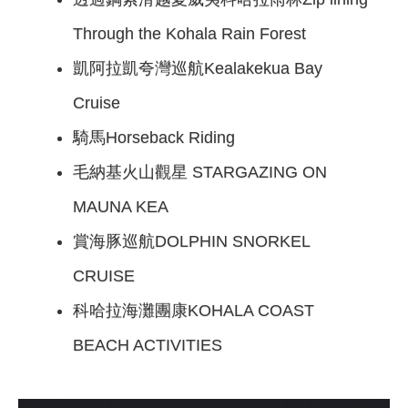
Through the Kohala Rain Forest
凱阿拉凱夸灣巡航Kealakekua Bay
Cruise
騎馬Horseback Riding
毛納基火山觀星 STARGAZING ON
MAUNA KEA
賞海豚巡航DOLPHIN SNORKEL
CRUISE
科哈拉海灘團康KOHALA COAST
BEACH ACTIVITIES