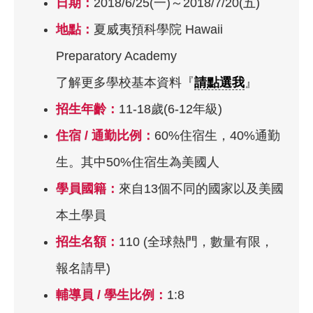
日期：
2018/6/25(一)～2018/7/20(五)
地點：
夏威夷預科學院 Hawaii
Preparatory Academy
了解更多學校基本資料『
請點選我
』
招生年齡：
11-18歲(6-12年級)
住宿 / 通勤比例：
60%住宿生，40%通勤
生。其中50%住宿生為美國人
學員國籍：
來自13個不同的國家以及美國
本土學員
招生名額：
110 (全球熱門，數量有限，
報名請早)
輔導員 / 學生比例：
1:8