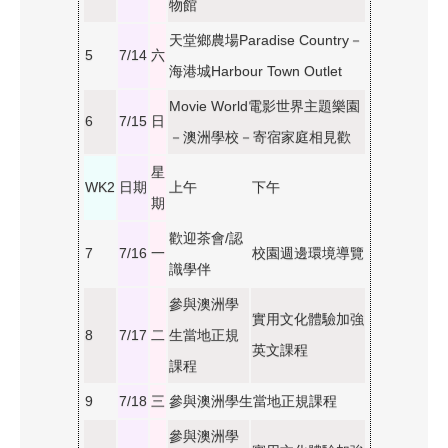
物館
天堂鄉農場Paradise Country－
5
7/14
六
海港城Harbour Town Outlet
Movie World電影世界主題樂園
6
7/15
日
－澳洲學校－寄宿家庭相見歡
星
WK2
日期
上午
下午
期
歡迎茶會/認
7
7/16
一
校園週邊環境導覽
識學伴
參與澳洲學
實用文化體驗加強
8
7/17
二
生當地正規
英文課程
課程
9
7/18
三
參與澳洲學生當地正規課程
參與澳洲學