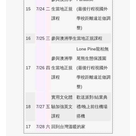
15
7/24
二
生當地正規
(最後行程視國外
課程
學校距離遠近做調
整)
16
7/25
三
參與澳洲學生當地正規課程
Lone Pine龍柏無
參與澳洲學
尾熊生態保護園
17
7/26
四
生當地正規
(最後行程視國外
課程
學校距離遠近做調
整)
實用文化體
歡送派對/結業典
18
7/27
五
驗加強英文
禮/晚上前往機場
課程
搭機
17
7/28
六
回到台灣溫暖的家