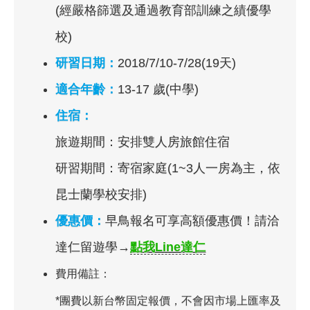
(經嚴格篩選及通過教育部訓練之績優學
校)
研習日期：
2018/7/10-7/28(19天)
適合年齡：
13-17 歲(中學)
住宿：
旅遊期間：安排雙人房旅館住宿
研習期間：寄宿家庭(1~3人一房為主，依
昆士蘭學校安排)
優惠價：
早鳥報名可享高額優惠價！請洽
達仁留遊學→
點我Line達仁
費用備註：
*團費以新台幣固定報價，不會因市場上匯率及