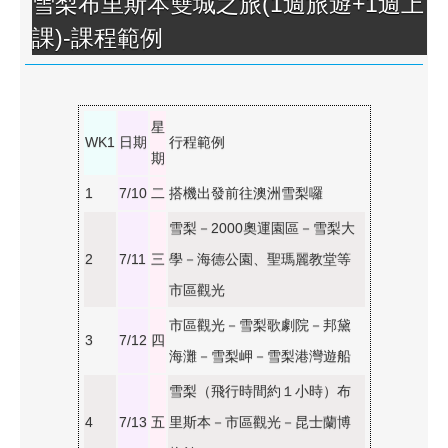
雪梨布里斯本雙城之旅(1週旅遊+1週上
課)-課程範例
星
WK1
日期
行程範例
期
1
7/10
二
搭機出發前往澳洲雪梨囉
雪梨－2000奧運園區－雪梨大
2
7/11
三
學－海德公園、聖瑪麗教堂等
市區觀光
市區觀光－雪梨歌劇院－邦黛
3
7/12
四
海灘－雪梨岬－雪梨港灣遊船
雪梨（飛行時間約１小時）布
4
7/13
五
里斯本－市區觀光－昆士蘭博