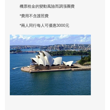
機票稅金的變動風險而調漲團費
*費用不含護照費
*兩人同行每人可優惠3000元