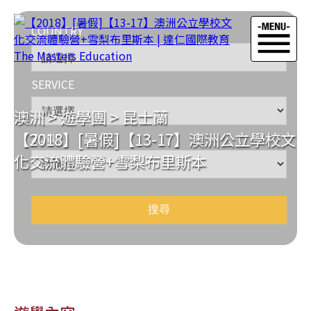
COUNTRY
SERVICE
澳洲
>
遊學團
>
昆士蘭
【2018】[暑假]【13-17】澳洲公立學校文
ZONE
化交流體驗營+雪梨布里斯本