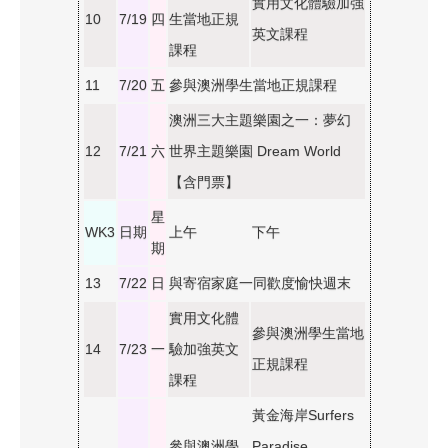
實用文化體驗加強
10
7/19
四
生當地正規
英文課程
課程
11
7/20
五
參與澳洲學生當地正規課程
澳洲三大主題樂園之一：夢幻
12
7/21
六
世界主題樂園 Dream World
【含門票】
星
WK3
日期
上午
下午
期
13
7/22
日
與寄宿家庭一同歡度愉快週末
實用文化體
參與澳洲學生當地
14
7/23
一
驗加強英文
正規課程
課程
黃金海岸Surfers
參與澳洲學
Paradise