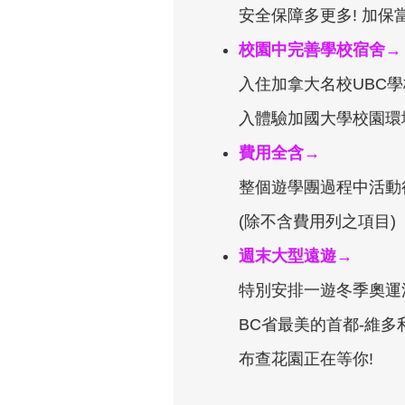
安全保障多更多! 加保
校園中完善學校宿舍→
入住加拿大名校UBC
入體驗加國大學校園環
費用全含→
整個遊學團過程中活動
(除不含費用列之項目)
週末大型遠遊→
特別安排一遊冬季奧運
BC省最美的首都-維多
布查花園正在等你!