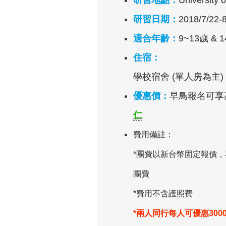
研習地點：
Universit
研習日期：
2018/7/22-
適合年齡：
9~13歲 & 
住宿：
學校宿舍 (單人房為主)
優惠價：
早鳥報名可享
仁
費用備註：
*團費以新台幣固定報價
團費
*費用不含護照費
*兩人同行每人可優惠300