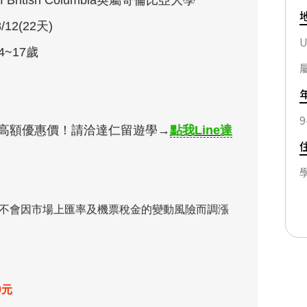
y of British Columbia英屬哥倫比亞大學
8/12(22天)
U
14~17歲
9
高額優惠價！請洽達仁留遊學→
點我Line達
，不會因市場上匯率及機票稅金的變動風險而調漲
0元