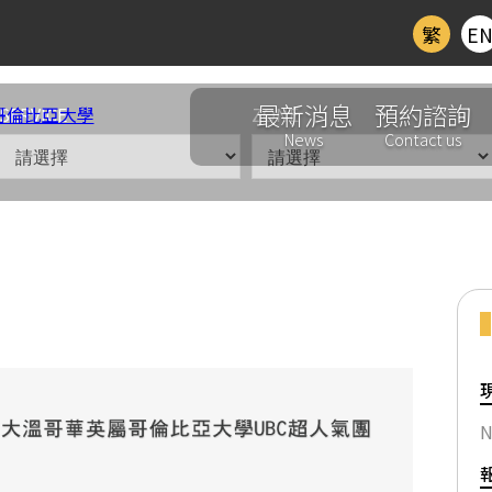
繁
E
最新消息
預約諮詢
SERVICE
ZONE
News
Contact us
N
7】加拿大溫哥華UBC英屬哥倫比亞大學 超人氣團