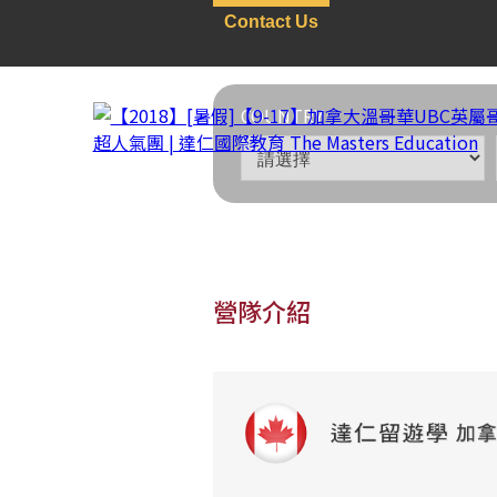
Contact Us
COUNTRY
營隊介紹
加拿大
>
遊學團
>
卑詩省
【2018】[暑假]【9-1