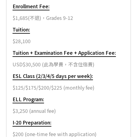
Enrollment Fee:
$1,685(不退)，Grades 9-12
Tuition:
$28,100
Tuition + Examination Fee + Application Fee:
USD$30,500 (此為學費，不含住宿費)
ESL Class (2/3/4/5 days per week):
$125/$175/$200/$225 (monthly fee)
ELL Program:
$3,250 (annual fee)
I-20 Preparation:
$200 (one-time fee with application)