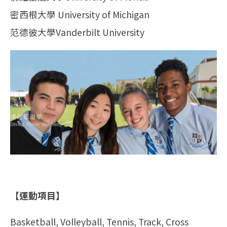
密西根大學 University of Michigan
范德彼大學Vanderbilt University
【運動項目】
Basketball, Volleyball, Tennis, Track, Cross