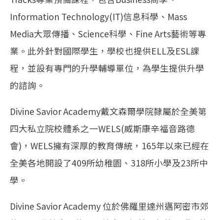
Information Technology(IT)信息科學、Mass
Media大眾傳播、Science科學、Fine Arts藝術等專
業。此外針對國際學生，學校也提供ELL及ESL課
程，並設有專門的升學輔導單位，為學生提供升學
的諮詢。
Divine Savior Academy戴文森爾學院隸屬於全美第
四大私立院校體系之一WELS(威斯康辛福音路德
會)，WELS擁有深厚的教育傳統，165年以來已經在
全美各地開設了409所幼稚園、318所小學及23所中
學。
Divine Savior Academy 位於佛羅里達州邁阿密市郊