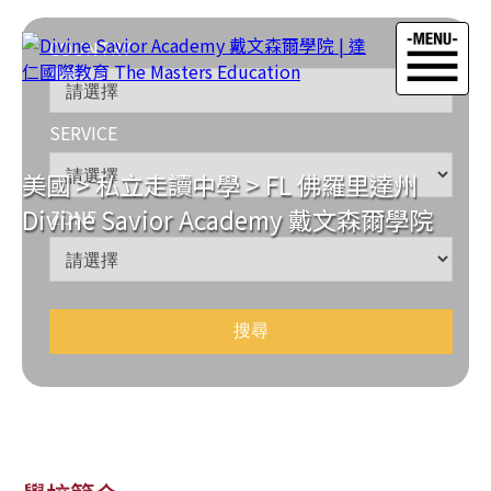
COUNTRY
SERVICE
美國
>
私立走讀中學
>
FL 佛羅里達州
Divine Savior Academy 戴文森爾學院
ZONE