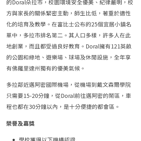
的Doral朵拉市，校園環境安全優美、紀律嚴明，校
方與家長的關係緊密主動，師生比低，著重於適性
化的培育及教學。在富比士公布的25個宜居小鎮名
單中，多拉市排名第二。其人口多樣，許多人在此
地創業，而且都受過良好教育。Doral擁有121英畝
的公園和綠地、遊樂場、球場及休閒設施，全年享
有佛羅里達州獨有的優美氣候。
多拉鄰近邁阿密國際機場，從機場到戴文森爾學院
只需要15-20分鐘，從Doral前往邁阿密的鬧區，車
程也都在30分鐘以內，是十分便捷的都會區。
榮譽及嘉獎
學校獲得以下機構認證