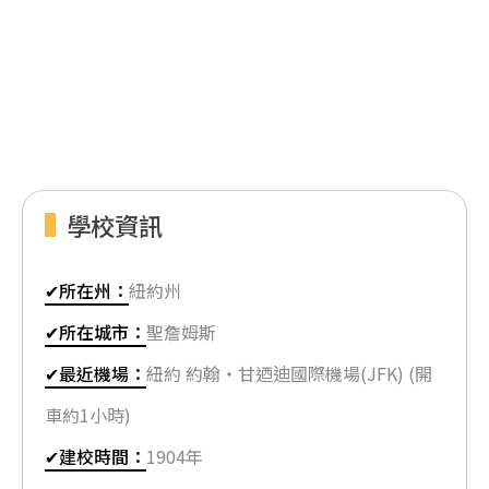
學校資訊
✔所在州：
紐約州
✔所在城市：
聖詹姆斯
✔最近機場：
紐約 約翰‧甘迺迪國際機場(JFK) (開
車約1小時)
✔建校時間：
1904年