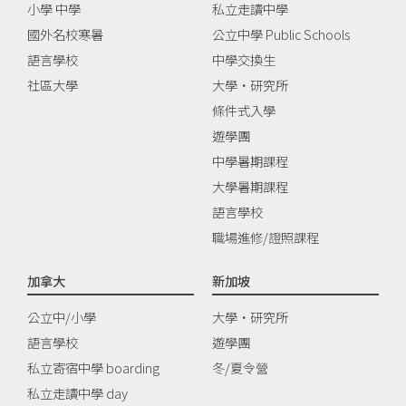
小學 中學
私立走讀中學
國外名校寒暑
公立中學 Public Schools
語言學校
中學交換生
社區大學
大學‧研究所
條件式入學
遊學團
中學暑期課程
大學暑期課程
語言學校
職場進修/證照課程
加拿大
新加坡
公立中/小學
大學‧研究所
語言學校
遊學團
私立寄宿中學 boarding
冬/夏令營
私立走讀中學 day