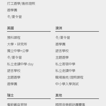
打工遊學/進修證照
遊學團
冬/夏令營
英國
澳洲
預科課程
冬/夏令營
大學‧研究所
遊學團
獨立中學+公學
語言學校
冬/夏令營
主題遊學
私立走讀中學 day
私立寄宿中學
語言學校
私立走讀中學
主題遊學
職場進修/證照課程
遊學團
中小學入學測試
瑞士
其他
餐飲飯店管理
國際音樂節訪團賽事