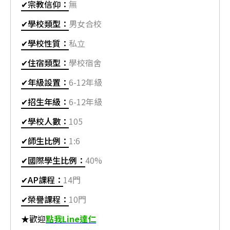
✔宗教信仰：
無
✔學校類型：
男女合校
✔學校性質：
私立
✔住宿類型：
學校宿舍
✔年級設置：
6-12年級
✔招生年級：
6-12年級
✔學校人數：
105
✔師生比例：
1:6
✔國際學生比例：
40%
✔AP課程：
14門
✔榮譽課程：
10門
★歡迎
點我Line達仁