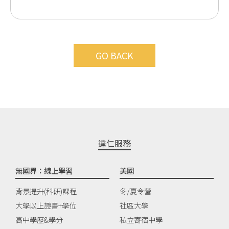
GO BACK
達仁服務
無國界：線上學習
美國
背景提升(科研)課程
冬/夏令營
大學以上證書+學位
社區大學
高中學歷&學分
私立寄宿中學