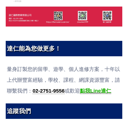
達仁能為您做更多！
量身訂製您的留學、遊學、個人進修方案，十年以
上代辦豐富經驗，學校、課程、網課資源豐富，請
聯繫我們：
02-2751-9556
或歡迎
點我Line達仁
追蹤我們