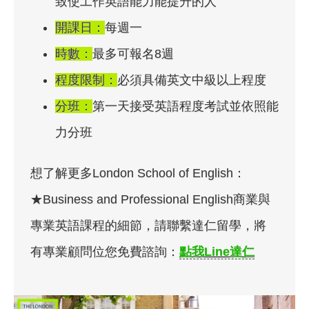
致使工作英語能力能提升的人
開課日：
每週一
時數：
最多可報名8週
程度限制：
必須具備英文中級以上程度
分班：
第一天接受英語程度考試並依照能
力分班
想了解更多London School of English：
★Business and Professional English商業與
專業英語課程的細節，請聯繫達仁留學，將
有專業顧問位您免費諮詢：
點我Line達仁