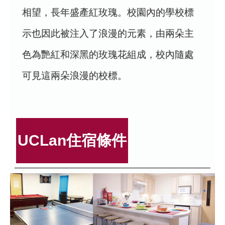
相望，長年盛產紅玫瑰。校園內的學校標
示也因此被注入了浪漫的元素，由兩朵主
色為艷紅和深黑的玫瑰花組成，校內隨處
可見這兩朵浪漫的校標。
UCLan住宿條件