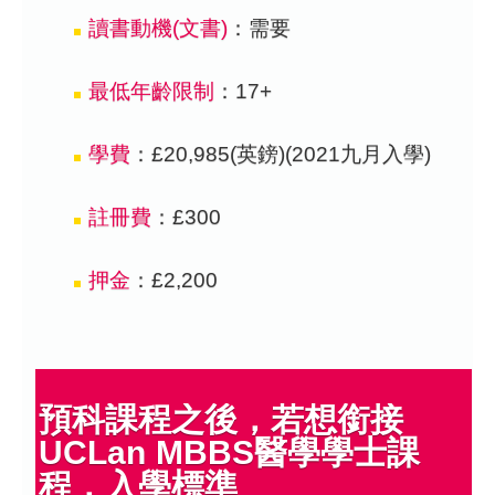
讀書動機(文書)
：需要
最低年齡限制
：17+
學費
：£20,985(英鎊)(2021九月入學)
註冊費
：£300
押金
：£2,200
預科課程之後，若想銜接
UCLan MBBS醫學學士課
程，入學標準