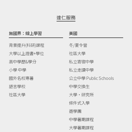
達仁服務
無國界：線上學習
美國
背景提升(科研)課程
冬/夏令營
大學以上證書+學位
社區大學
高中學歷&學分
私立寄宿中學
小學 中學
私立走讀中學
國外名校寒暑
公立中學 Public Schools
語言學校
中學交換生
社區大學
大學‧研究所
條件式入學
遊學團
中學暑期課程
大學暑期課程