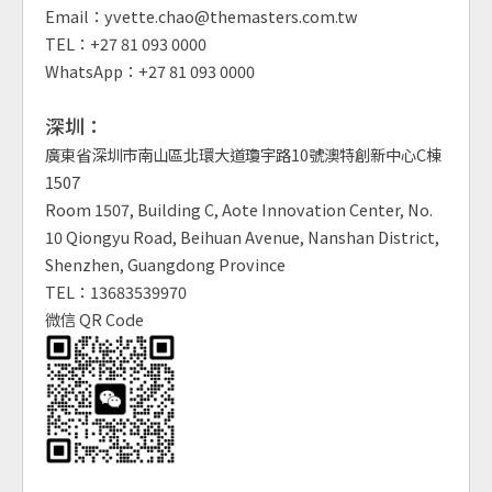
Email：yvette.chao@themasters.com.tw
TEL：+27 81 093 0000
WhatsApp：+27 81 093 0000
深圳：
廣東省深圳市南山區北環大道瓊宇路10號澳特創新中心C棟
1507
Room 1507, Building C, Aote Innovation Center, No.
10 Qiongyu Road, Beihuan Avenue, Nanshan District,
Shenzhen, Guangdong Province
TEL：13683539970
微信 QR Code