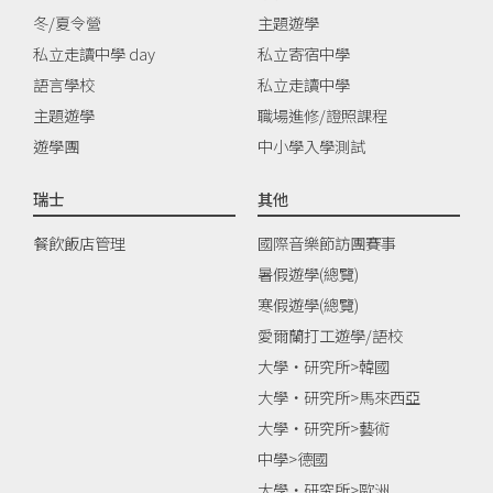
冬/夏令營
主題遊學
私立走讀中學 day
私立寄宿中學
語言學校
私立走讀中學
主題遊學
職場進修/證照課程
遊學團
中小學入學測試
瑞士
其他
餐飲飯店管理
國際音樂節訪團賽事
暑假遊學(總覽)
寒假遊學(總覽)
愛爾蘭打工遊學/語校
大學‧研究所>韓國
大學‧研究所>馬來西亞
大學‧研究所>藝術
中學>德國
大學‧研究所>歐洲