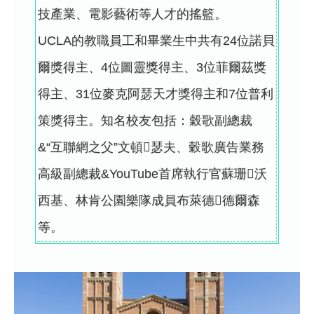
技產業、電影藝術等人才的搖籃。
UCLA的教職員工和畢業生中共有24位諾貝
爾獎得主、4位圖靈獎得主、3位菲爾茲獎
得主、31位麥克阿瑟天才獎得主和7位普利
策獎得主。知名校友包括：穀歌副總裁
&“互聯網之父”文頓瑟夫、穀歌廣告業務
高級副總裁&YouTube首席執行官蘇珊沃
西基、林肯公園樂隊成員布萊德德爾森
等。