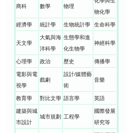
化學與生
商科
數學
物理
物化學
經濟學
統計學
生物統計學
生命科學
大氣與海
生態學和進
天文學
神經科學
洋科學
化生物學
心理學
政治
歷史
傳播學
電影與電
設計/媒體藝
戲劇
音樂
視學
術
教育學
對比文學
語言學
英語
建築與城
國際發展
城市規劃
工程學
市設計
研究等