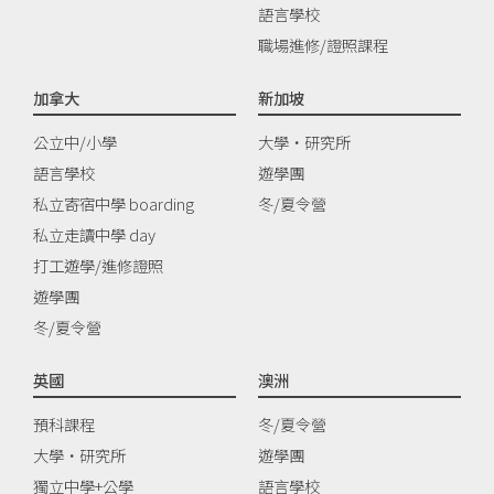
語言學校
職場進修/證照課程
加拿大
新加坡
公立中/小學
大學‧研究所
語言學校
遊學團
私立寄宿中學 boarding
冬/夏令營
私立走讀中學 day
打工遊學/進修證照
遊學團
冬/夏令營
英國
澳洲
預科課程
冬/夏令營
大學‧研究所
遊學團
獨立中學+公學
語言學校