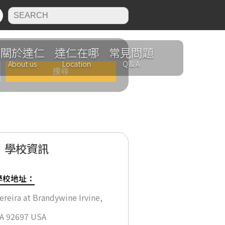
N
關於達仁
達仁在哪
常見問題
About us
Location
Q & A
學校資訊
學校地址：
ereira at Brandywine Irvine,
程
A 92697 USA