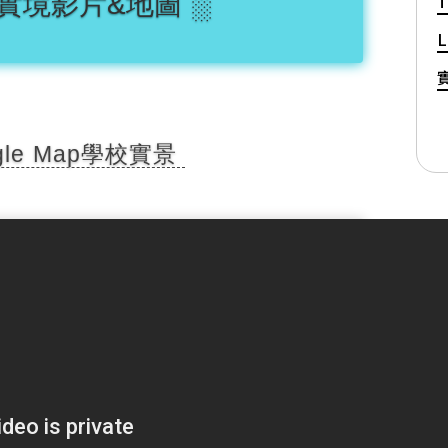
I 實境影片&地圖 ░
T
L
gle Map學校實景