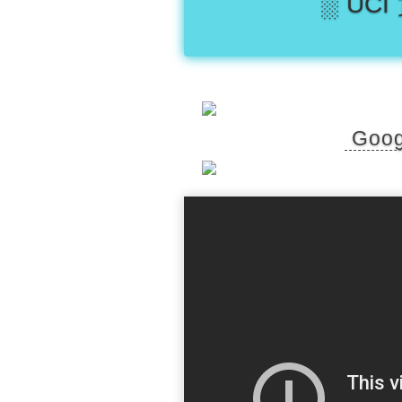
░ UC
Goo