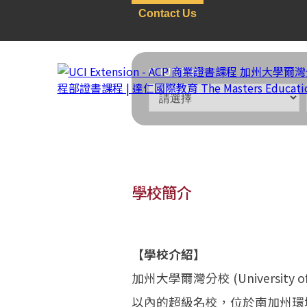
Contact Us
COUNTRY
學校簡介
美國
>
語言學校
>
CA加州
【學校介紹】
UCI Extension -
加州大學爾灣分校 (University of 
以內的超級名校，位於南加州環