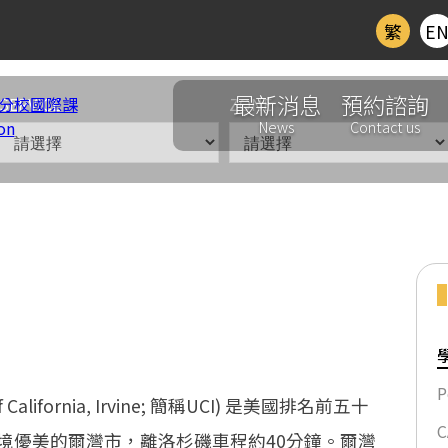
繁
E
最新消息
預約諮詢
SERVICE
ZONE
News
Contact us
P
 ACP 商業證書課程 加州大學爾灣分校國際課程部證書課
California, Irvine; 簡稱UCI) 是美國排名前五十
C
境優美的爾灣市，離洛杉磯車程約40分鐘。爾灣