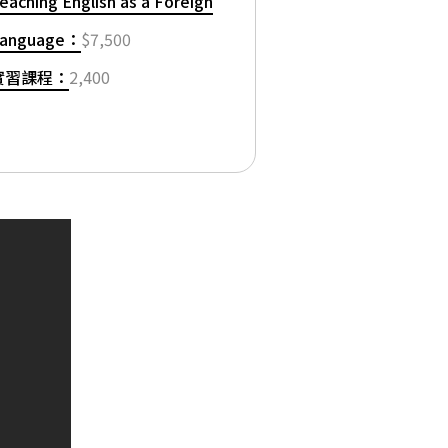
eaching English as a Foreign
anguage：
$7,500
實習課程：
2,400