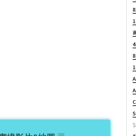
C
S
$