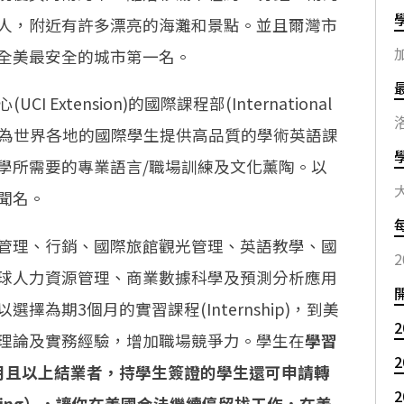
人，附近有許多漂亮的海灘和景點。並且爾灣市
加
全美最安全的城市第一名。
I Extension)的國際課程部(International
年，主要為世界各地的國際學生提供高品質的學術英語課
學所需要的專業語言/職場訓練及文化薰陶。以
聞名。
管理、行銷、國際旅館觀光管理、英語教學、國
2
球人力資源管理、商業數據科學及預測分析應用
為期3個月的實習課程(Internship)，到美
2
理論及實務經驗，增加職場競爭力。學生在
學習
2
月且以上結業者，持學生簽證的學生還可申請轉
2
al Training），讓你在美國合法繼續停留找工作，在美