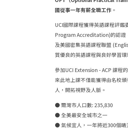
國從事一年有薪全職工作
。
UCI國際課程獲得英語課程評鑑委員會CEA
Program Accreditatio
及美國密集英語課程聯盟 (Engli
質優良的英語課程與良好學習環
參加UCI Extension - 
來此地上課不僅能獲得由名校頒
人，開拓視野及人脈。
● 爾灣市人口數: 235,830
● 全美最安全城市之一
● 氣候宜人，一年將近300個晴