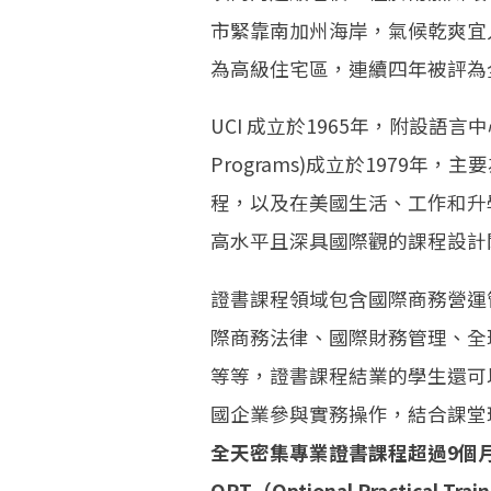
市緊靠南加州海岸，氣候乾爽宜
為高級住宅區，連續四年被評為
UCI 成立於1965年，附設語言中心(UC
Programs)成立於1979
程，以及在美國生活、工作和升
高水平且深具國際觀的課程設計
證書課程領域包含國際商務營運
際商務法律、國際財務管理、全
等等，證書課程結業的學生還可以選擇
國企業參與實務操作，結合課堂
全天密集專業證書課程超過9個
OPT（Optional Practic