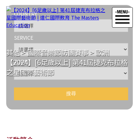
COUNTRY
SERVICE
其他
>
國際音樂節訪團賽事
>
歐洲
【2024】[6足歲以上] 第41屆捷克布拉格
ZONE
之星國際藝術節