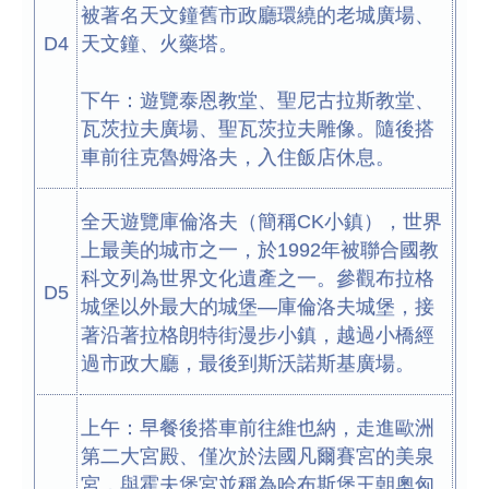
被著名天文鐘舊市政廳環繞的老城廣場、
D4
天文鐘、火藥塔。
下午：遊覽泰恩教堂、聖尼古拉斯教堂、
瓦茨拉夫廣場、聖瓦茨拉夫雕像。隨後搭
車前往克魯姆洛夫，入住飯店休息。
全天遊覽庫倫洛夫（簡稱CK小鎮），世界
上最美的城市之一，於1992年被聯合國教
科文列為世界文化遺產之一。參觀布拉格
D5
城堡以外最大的城堡—庫倫洛夫城堡，接
著沿著拉格朗特街漫步小鎮，越過小橋經
過市政大廳，最後到斯沃諾斯基廣場。
上午：早餐後搭車前往維也納，走進歐洲
第二大宮殿、僅次於法國凡爾賽宮的美泉
宮，與霍夫堡宮並稱為哈布斯堡王朝奧匈