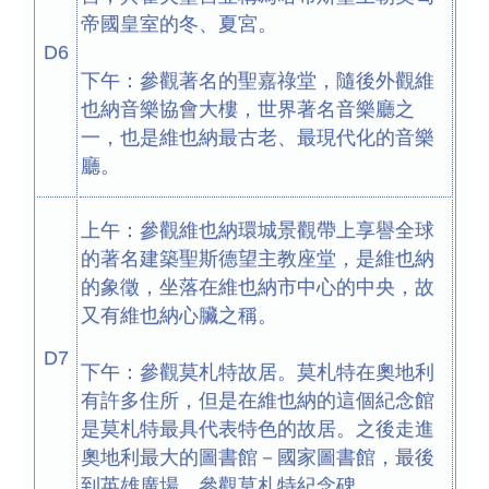
帝國皇室的冬、夏宮。
D6
下午：參觀著名的聖嘉祿堂，隨後外觀維
也納音樂協會大樓，世界著名音樂廳之
一，也是維也納最古老、最現代化的音樂
廳。
上午：參觀維也納環城景觀帶上享譽全球
的著名建築聖斯德望主教座堂，是維也納
的象徵，坐落在維也納市中心的中央，故
又有維也納心臟之稱。
D7
下午：參觀莫札特故居。莫札特在奧地利
有許多住所，但是在維也納的這個紀念館
是莫札特最具代表特色的故居。之後走進
奧地利最大的圖書館－國家圖書館，最後
到英雄廣場，參觀莫札特紀念碑。