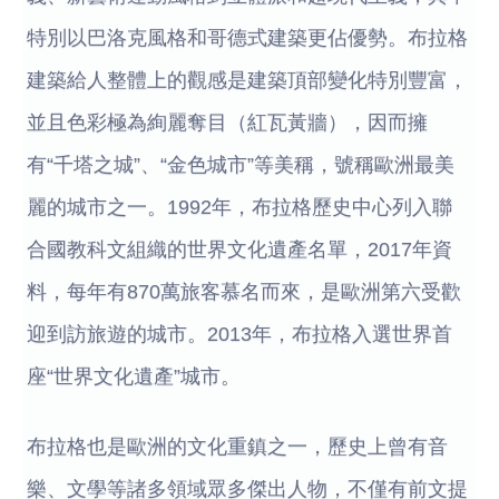
特別以巴洛克風格和哥德式建築更佔優勢。布拉格
建築給人整體上的觀感是建築頂部變化特別豐富，
並且色彩極為絢麗奪目（紅瓦黃牆），因而擁
有“千塔之城”、“金色城市”等美稱，號稱歐洲最美
麗的城市之一。1992年，布拉格歷史中心列入聯
合國教科文組織的世界文化遺產名單，2017年資
料，每年有870萬旅客慕名而來，是歐洲第六受歡
迎到訪旅遊的城市。2013年，布拉格入選世界首
座“世界文化遺產”城市。
布拉格也是歐洲的文化重鎮之一，歷史上曾有音
樂、文學等諸多領域眾多傑出人物，不僅有前文提