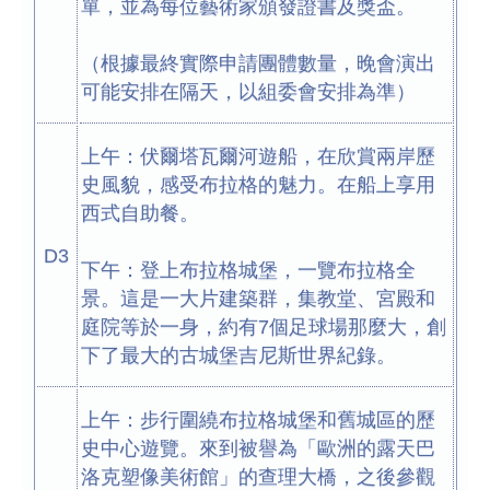
單，並為每位藝術家頒發證書及獎盃。
（根據最終實際申請團體數量，晚會演出
可能安排在隔天，以組委會安排為準）
上午：伏爾塔瓦爾河遊船，在欣賞兩岸歷
史風貌，感受布拉格的魅力。在船上享用
西式自助餐。
D3
下午：登上布拉格城堡，一覽布拉格全
景。這是一大片建築群，集教堂、宮殿和
庭院等於一身，約有7個足球場那麼大，創
下了最大的古城堡吉尼斯世界紀錄。
上午：步行圍繞布拉格城堡和舊城區的歷
史中心遊覽。來到被譽為「歐洲的露天巴
洛克塑像美術館」的查理大橋，之後參觀