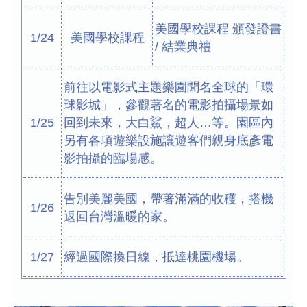
美國學校課程 頒發證書
1/24
美國學校課程
/ 結業典禮
前往以電影式主題樂園聞名全球的「環
球影城」，參觀著名的電影拍攝場景如
1/25
回到未來，大白鯊，超人…等。園區內
另有各項遊樂設施讓遊客們親身底彥電
影拍攝的臨場感。
告別美麗美國，帶著滿滿的收穫，搭機
1/26
返回台灣溫暖的家。
1/27
經過國際換日線，抵達桃園機場。