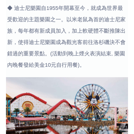
◆ 迪士尼樂園自1955年開幕至今，就成為世界最
受歡迎的主題樂園之一。以米老鼠為首的迪士尼家
族，每年都有新成員加入，加上軟硬體不斷推陳出
新，使得迪士尼樂園成為觀光客前往洛杉磯決不會
錯過的重要景點。(活動到晚上煙火表演結束, 樂園
內晚餐發給美金10元自行用餐)。