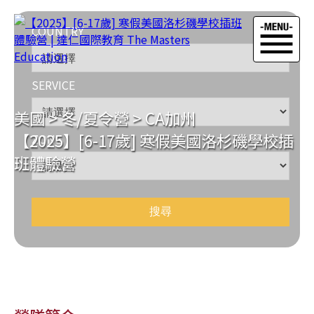
COUNTRY
SERVICE
美國
>
冬/夏令營
>
CA加州
【2025】[6-17歲] 寒假美國洛杉磯學校插
ZONE
班體驗營