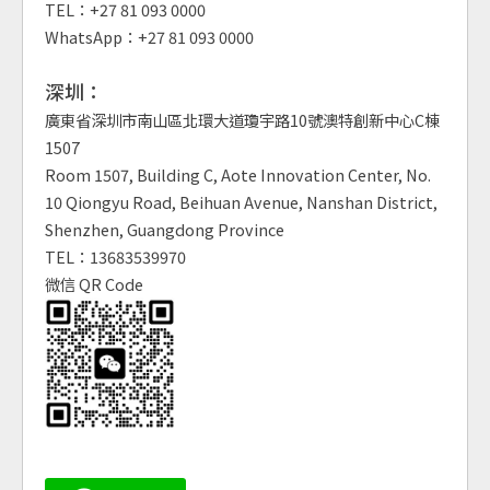
TEL：+27 81 093 0000
WhatsApp：+27 81 093 0000
深圳：
廣東省深圳市南山區北環大道瓊宇路10號澳特創新中心C棟
1507
Room 1507, Building C, Aote Innovation Center, No.
10 Qiongyu Road, Beihuan Avenue, Nanshan District,
Shenzhen, Guangdong Province
TEL：13683539970
微信 QR Code