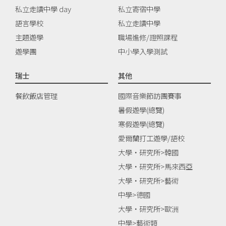
私立走讀中學 day
私立寄宿中學
語言學校
私立走讀中學
主題遊學
職場進修/證照課程
遊學團
中小學入學測試
瑞士
其他
餐飲飯店管理
國際音樂節訪團賽事
暑假遊學(總覽)
寒假遊學(總覽)
愛爾蘭打工遊學/語校
大學‧研究所>韓國
大學‧研究所>馬來西亞
大學‧研究所>藝術
中學>德國
大學‧研究所>歐洲
中學>藝術類