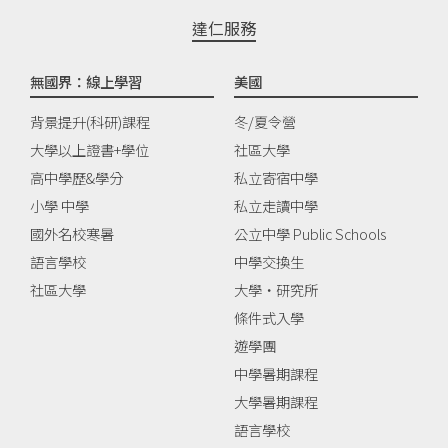
達仁服務
無國界：線上學習
美國
背景提升(科研)課程
冬/夏令營
大學以上證書+學位
社區大學
高中學歷&學分
私立寄宿中學
小學 中學
私立走讀中學
國外名校寒暑
公立中學 Public Schools
語言學校
中學交換生
社區大學
大學‧研究所
條件式入學
遊學團
中學暑期課程
大學暑期課程
語言學校