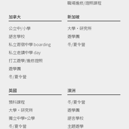
職場進修/證照課程
加拿大
新加坡
公立中/小學
大學‧研究所
語言學校
遊學團
私立寄宿中學 boarding
冬/夏令營
私立走讀中學 day
打工遊學/進修證照
遊學團
冬/夏令營
英國
澳洲
預科課程
冬/夏令營
大學‧研究所
遊學團
獨立中學+公學
語言學校
冬/夏令營
主題遊學