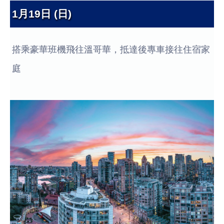
1月19日 (日)
搭乘豪華班機飛往溫哥華，抵達後專車接往住宿家
庭