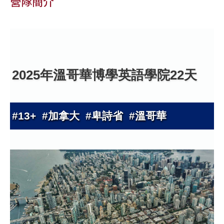
營隊簡介
2025年溫哥華博學英語學院22天
#13+ #加拿大 #卑詩省 #溫哥華