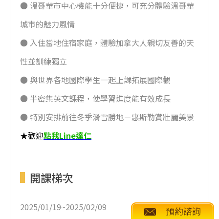
● 溫哥華市中心機能十分便捷，可充分體驗溫哥華
城市的魅力風情
● 入住當地住宿家庭，體驗加拿大人親切友善的天
性並訓練獨立
● 與世界各地國際學生一起上課拓展國際觀
● 半密集英文課程，使學習進度能有效成長
● 特別安排前往冬季滑雪勝地－惠斯勒賞壯麗美景
★歡迎
點我Line達仁
開課梯次
2025/01/19~2025/02/09