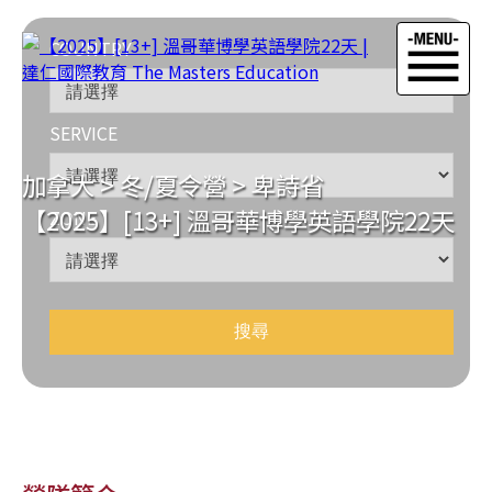
COUNTRY
SERVICE
加拿大
>
冬/夏令營
>
卑詩省
【2025】[13+] 溫哥華博學英語學院22天
ZONE