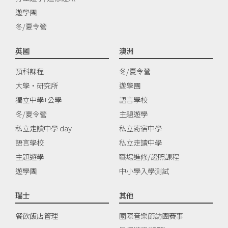
遊學團
冬/夏令營
英國
澳洲
預科課程
冬/夏令營
大學‧研究所
遊學團
獨立中學+公學
語言學校
冬/夏令營
主題遊學
私立走讀中學 day
私立寄宿中學
語言學校
私立走讀中學
主題遊學
職場進修/證照課程
遊學團
中小學入學測試
瑞士
其他
餐飲飯店管理
國際音樂節訪團賽事