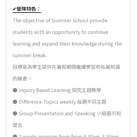
✔營隊特色：
The objective of Summer School provide
students with an opportunity to continue
learning and expand their knowledge during the
summer break.
目標是為學生提供在暑假期間繼續學習和拓展知識
的機會。
● Inquiry Based Learning 探究主題教學
● Difference Topics weekly 每週不同主題
● Group Presentation and Speaking 小組展示和
發言
● 2 weeks program from from 9.30am-3.30pm