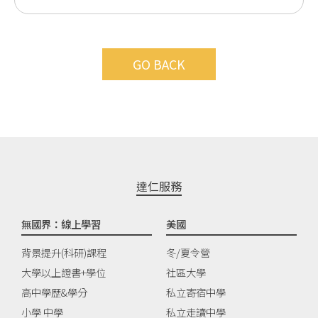
GO BACK
達仁服務
無國界：線上學習
美國
背景提升(科研)課程
冬/夏令營
大學以上證書+學位
社區大學
高中學歷&學分
私立寄宿中學
小學 中學
私立走讀中學