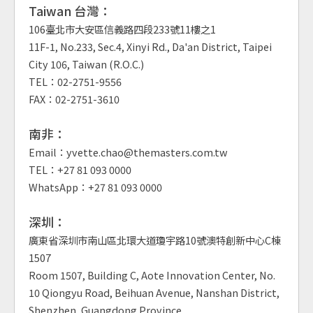
Taiwan 台灣：
106臺北市大安區信義路四段233號11樓之1
11F-1, No.233, Sec.4, Xinyi Rd., Da'an District, Taipei
City 106, Taiwan (R.O.C.)
TEL：02-2751-9556
FAX：02-2751-3610
南非：
Email：yvette.chao@themasters.com.tw
TEL：+27 81 093 0000
WhatsApp：+27 81 093 0000
深圳：
廣東省深圳市南山區北環大道瓊宇路10號澳特創新中心C棟
1507
Room 1507, Building C, Aote Innovation Center, No.
10 Qiongyu Road, Beihuan Avenue, Nanshan District,
Shenzhen, Guangdong Province