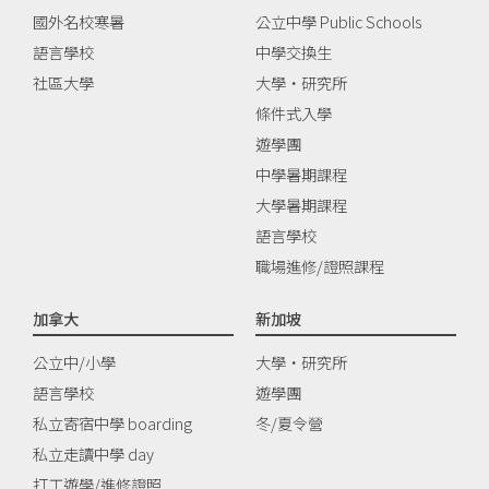
國外名校寒暑
公立中學 Public Schools
語言學校
中學交換生
社區大學
大學‧研究所
條件式入學
遊學團
中學暑期課程
大學暑期課程
語言學校
職場進修/證照課程
加拿大
新加坡
公立中/小學
大學‧研究所
語言學校
遊學團
私立寄宿中學 boarding
冬/夏令營
私立走讀中學 day
打工遊學/進修證照