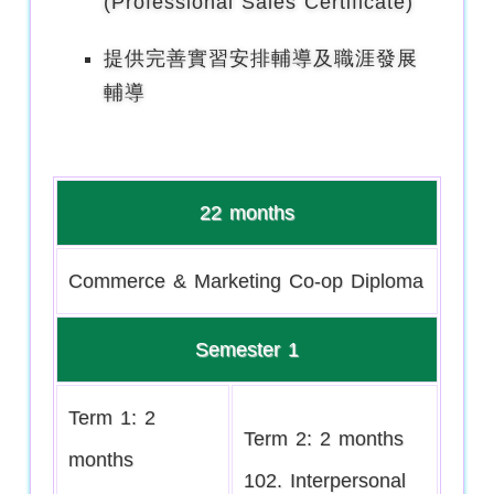
(Professional Sales Certificate)
提供完善實習安排輔導及職涯發展
輔導
22 months
Commerce & Marketing Co-op Diploma
Semester 1
Term 1: 2
Term 2: 2 months
months
102. Interpersonal