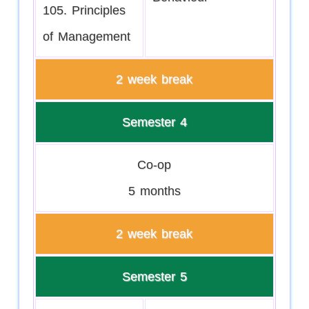
105. Principles
of Management
2 week break
Semester 4
Co-op
5 months
2 week break
Semester 5