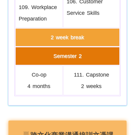
106. Customer
109. Workplace
Service Skills
Preparation
2 week break
Semester 2
Co-op
111. Capstone
4 months
2 weeks
░ 跨文化商業溝通培訓
文憑課