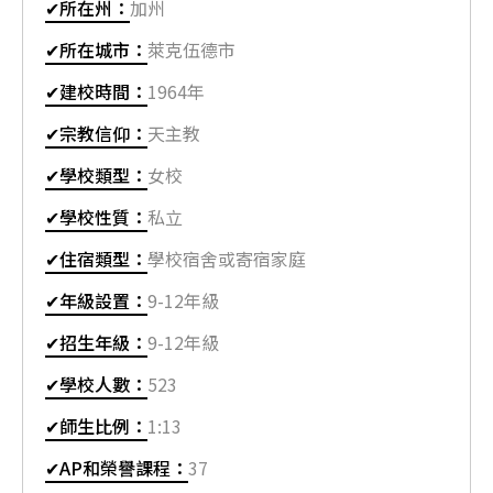
✔所在州：
加州
✔所在城市：
萊克伍德市
✔建校時間：
1964年
✔宗教信仰：
天主教
✔學校類型：
女校
✔學校性質：
私立
✔住宿類型：
學校宿舍或寄宿家庭
✔年級設置：
9-12年級
✔招生年級：
9-12年級
✔學校人數：
523
✔師生比例：
1:13
✔AP和榮譽課程：
37