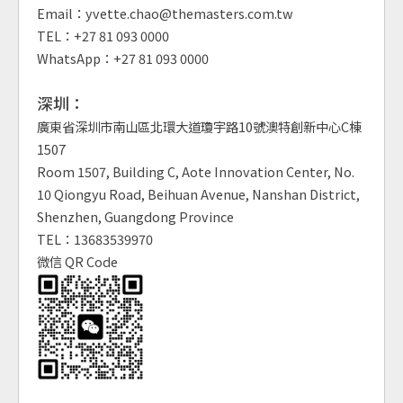
Email：yvette.chao@themasters.com.tw
TEL：+27 81 093 0000
WhatsApp：+27 81 093 0000
深圳：
廣東省深圳市南山區北環大道瓊宇路10號澳特創新中心C棟
1507
Room 1507, Building C, Aote Innovation Center, No.
10 Qiongyu Road, Beihuan Avenue, Nanshan District,
Shenzhen, Guangdong Province
TEL：13683539970
微信 QR Code