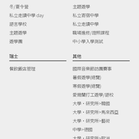
冬/夏令營
主題遊學
私立走讀中學 day
私立寄宿中學
語言學校
私立走讀中學
主題遊學
職場進修/證照課程
遊學團
中小學入學測試
瑞士
其他
餐飲飯店管理
國際音樂節訪團賽事
暑假遊學(總覽)
寒假遊學(總覽)
愛爾蘭打工遊學/語校
大學‧研究所>韓國
大學‧研究所>馬來西亞
大學‧研究所>藝術
中學>德國
大學‧研究所>歐洲