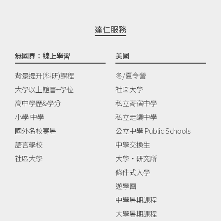
達仁服務
無國界：線上學習
美國
背景提升(科研)課程
冬/夏令營
大學以上證書+學位
社區大學
高中學歷&學分
私立寄宿中學
小學 中學
私立走讀中學
國外名校寒暑
公立中學 Public Schools
語言學校
中學交換生
社區大學
大學‧研究所
條件式入學
遊學團
中學暑期課程
大學暑期課程