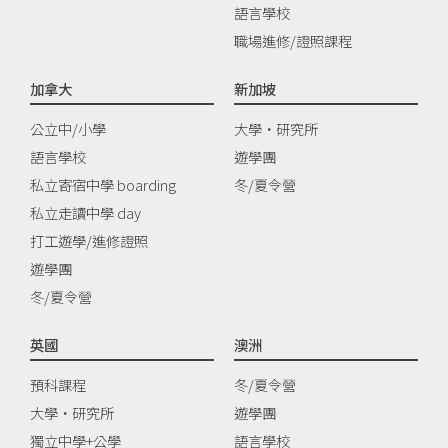
語言學校
職場進修/證照課程
加拿大
新加坡
公立中/小學
大學‧研究所
語言學校
遊學團
私立寄宿中學 boarding
冬/夏令營
私立走讀中學 day
打工遊學/進修證照
遊學團
冬/夏令營
英國
澳洲
預科課程
冬/夏令營
大學‧研究所
遊學團
獨立中學+公學
語言學校