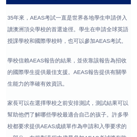
35年來，AEAS考試一直是世界各地學生申請併入
讀澳洲頂尖學校的首選途徑。學生在申請全球英語
授課學校和國際學校時，也可以參加AEAS考試。
學校信賴AEAS報告的結果，並依靠該報告為招收
的國際學生提供最佳支援。AEAS報告提供有關學
生能力的準確有效資訊。
家長可以在選擇學校之前安排測試，測試結果可以
幫助他們了解哪些學校最適合自己的孩子。許多學
校都要求提供AEAS成績單作為申請和入學要求的