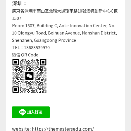
深圳：
廣東省深圳市南山區北環大道瓊宇路10號澳特創新中心C棟
1507
Room 1507, Building C, Aote Innovation Center, No.
10 Qiongyu Road, Beihuan Avenue, Nanshan District,
Shenzhen, Guangdong Province
TEL：13683539970
微信 QR Code
website:
https://themastersedu.com/