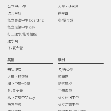
公立中/小學
大學‧研究所
語言學校
遊學團
私立寄宿中學 boarding
冬/夏令營
私立走讀中學 day
打工遊學/進修證照
遊學團
冬/夏令營
英國
澳洲
預科課程
冬/夏令營
大學‧研究所
遊學團
獨立中學+公學
語言學校
冬/夏令營
主題遊學
私立走讀中學 day
私立寄宿中學
語言學校
私立走讀中學