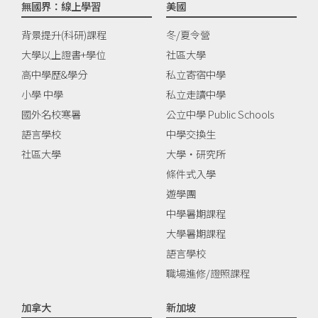
無國界：線上學習
美國
背景提升(科研)課程
冬/夏令營
大學以上證書+學位
社區大學
高中學歷&學分
私立寄宿中學
小學 中學
私立走讀中學
國外名校寒暑
公立中學 Public Schools
語言學校
中學交換生
社區大學
大學‧研究所
條件式入學
遊學團
中學暑期課程
大學暑期課程
語言學校
職場進修/證照課程
加拿大
新加坡