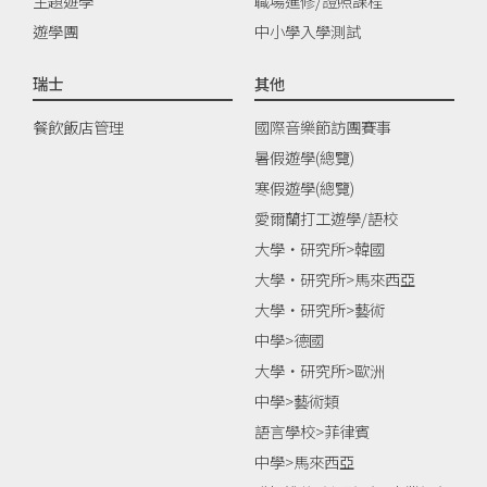
主題遊學
職場進修/證照課程
遊學團
中小學入學測試
瑞士
其他
餐飲飯店管理
國際音樂節訪團賽事
暑假遊學(總覽)
寒假遊學(總覽)
愛爾蘭打工遊學/語校
大學‧研究所>韓國
大學‧研究所>馬來西亞
大學‧研究所>藝術
中學>德國
大學‧研究所>歐洲
中學>藝術類
語言學校>菲律賓
中學>馬來西亞