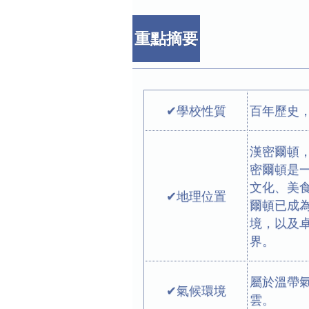
重點摘要
✔學校性質
百年歷史，
漢密爾頓，
密爾頓是
文化、美
✔地理位置
爾頓已成
境，以及
界。
屬於溫帶
✔氣候環境
雲。