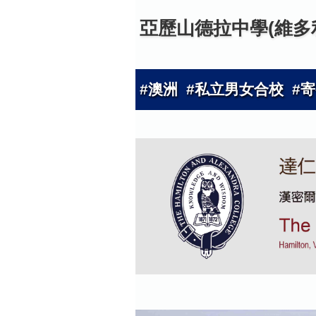
亞歷山德拉中學(維多
#澳洲 #私立男女合校 #