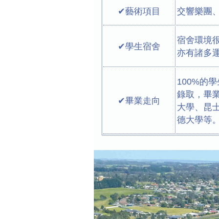
✔藝術項目
交響樂團
宿舍環境很
✔學生宿舍
亦有諸多運
100%的
錄取，畢
✔畢業走向
大學、昆
德大學等