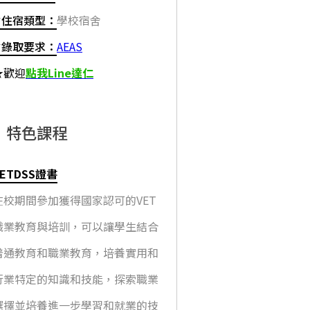
✔住宿類型：
學校宿舍
✔錄取要求：
AEAS
★歡迎
點我Line達仁
特色課程
VETDSS證書
在校期間參加獲得國家認可的VET
職業教育與培訓，可以讓學生結合
普通教育和職業教育，培養實用和
行業特定的知識和技能，探索職業
選擇並培養進一步學習和就業的技