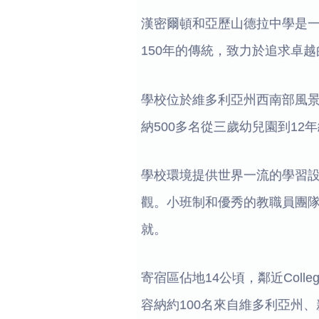
漢密爾頓和亞歷山德拉中學是
150年的傳統，致力於追求卓
學校位於維多利亞州西南部風
納500多名從三歲幼兒園到12
學校環境提供世界一流的學習
觀。小班制和優秀的教職員團
就。
寄宿區佔地14公頃，鄰近Col
容納約100名來自維多利亞州