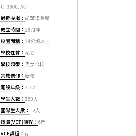
IC, 3300, AU
✔最近機場：
愛華隆機場
✔成立時間：
1871年
✔校園面積：
14公頃以上
✔學校性質：
私立
✔學校類型：
男女合校
✔宗教信仰：
新教
✔開設年級：
7-12
✔學生人數：
360人
✔國際生人數：
12人
✔技職(VET)課程：
6門
✔VCE課程：
有