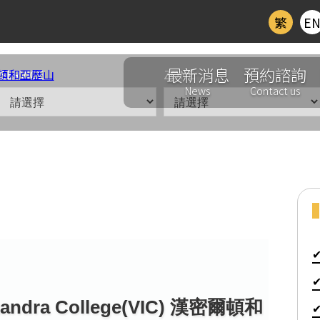
繁
E
最新消息
預約諮詢
SERVICE
ZONE
News
Contact us
IC維多利亞州
andra College(VIC) 漢密爾頓和亞歷山德拉中學
exandra College(VIC) 漢密爾頓和