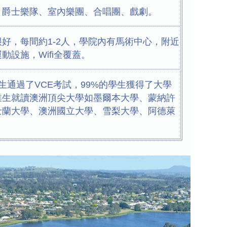
、爵士樂隊、室內樂團、合唱團、戲劇。
好，每間約1-2人，學院內有馬術中心，附近
動設施，Wifi全覆蓋。
學生通過了VCE考試，99%的學生獲得了大學
業生就讀澳洲頂尖大學如墨爾本大學、蒙納許
士蘭大學、澳洲國立大學、雪梨大學、阿德萊
。