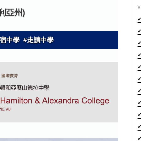
V
利亞州)
寄宿中學 #走讀中學