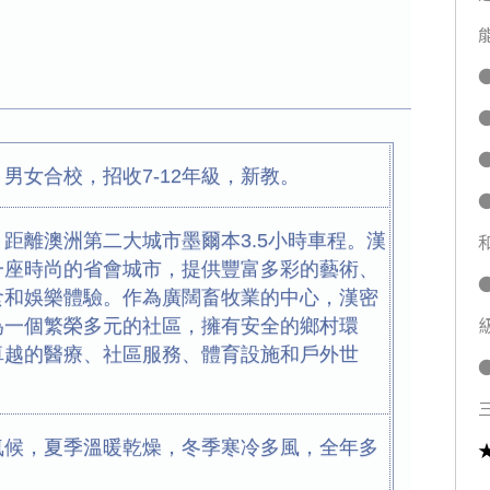
男女合校，招收7-12年級，新教。
距離澳洲第二大城市墨爾本3.5小時車程。漢
一座時尚的省會城市，提供豐富多彩的藝術、
食和娛樂體驗。作為廣闊畜牧業的中心，漢密
為一個繁榮多元的社區，擁有安全的鄉村環
卓越的醫療、社區服務、體育設施和戶外世
三
氣候，夏季溫暖乾燥，冬季寒冷多風，全年多