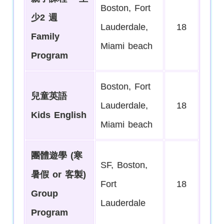
Boston, Fort
少2 週
Lauderdale,
18
Family
Miami beach
Program
Boston, Fort
兒童英語
Lauderdale,
18
Kids English
Miami beach
團體遊學 (寒
SF, Boston,
暑假 or 客製)
Fort
18
Group
Lauderdale
Program