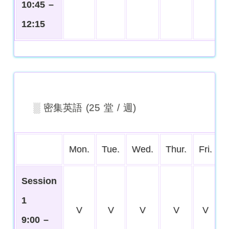
10:45 –
12:15
░ 密集英語 (25 堂 / 週)
Mon.
Tue.
Wed.
Thur.
Fri.
Session
1
V
V
V
V
V
9:00 –