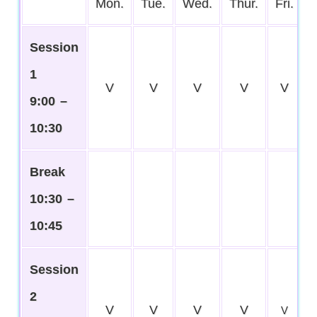
Mon.
Tue.
Wed.
Thur.
Fri.
Session
1
V
V
V
V
V
9:00 –
10:30
Break
10:30 –
10:45
Session
2
V
V
V
V
V