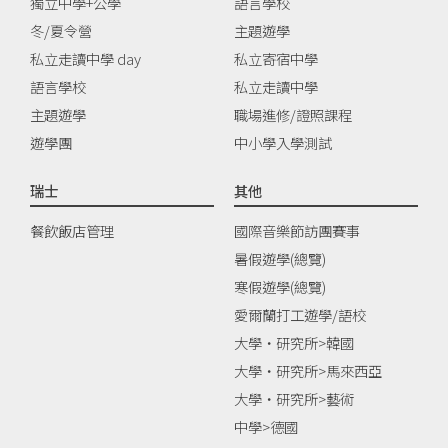
獨立中學+公學
語言學校
冬/夏令營
主題遊學
私立走讀中學 day
私立寄宿中學
語言學校
私立走讀中學
主題遊學
職場進修/證照課程
遊學團
中小學入學測試
瑞士
其他
餐飲飯店管理
國際音樂節訪團賽事
暑假遊學(總覽)
寒假遊學(總覽)
愛爾蘭打工遊學/語校
大學‧研究所>韓國
大學‧研究所>馬來西亞
大學‧研究所>藝術
中學>德國