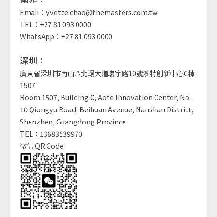
Email：yvette.chao@themasters.com.tw
TEL：+27 81 093 0000
WhatsApp：+27 81 093 0000
深圳：
廣東省深圳市南山區北環大道瓊宇路10號澳特創新中心C棟
1507
Room 1507, Building C, Aote Innovation Center, No.
10 Qiongyu Road, Beihuan Avenue, Nanshan District,
Shenzhen, Guangdong Province
TEL：13683539970
微信 QR Code