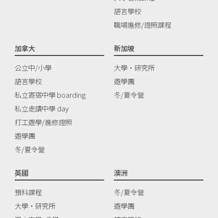
語言學校
職場進修/證照課程
加拿大
新加坡
公立中/小學
大學‧研究所
語言學校
遊學團
私立寄宿中學 boarding
冬/夏令營
私立走讀中學 day
打工遊學/進修證照
遊學團
冬/夏令營
英國
澳洲
預科課程
冬/夏令營
大學‧研究所
遊學團