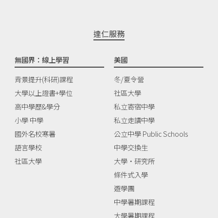
達仁服務
無國界：線上學習
美國
背景提升(科研)課程
冬/夏令營
大學以上證書+學位
社區大學
高中學歷&學分
私立寄宿中學
小學 中學
私立走讀中學
國外名校寒暑
公立中學 Public Schools
語言學校
中學交換生
社區大學
大學‧研究所
條件式入學
遊學團
中學暑期課程
大學暑期課程