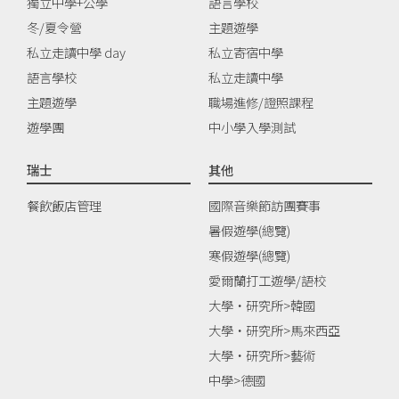
獨立中學+公學
語言學校
冬/夏令營
主題遊學
私立走讀中學 day
私立寄宿中學
語言學校
私立走讀中學
主題遊學
職場進修/證照課程
遊學團
中小學入學測試
瑞士
其他
餐飲飯店管理
國際音樂節訪團賽事
暑假遊學(總覽)
寒假遊學(總覽)
愛爾蘭打工遊學/語校
大學‧研究所>韓國
大學‧研究所>馬來西亞
大學‧研究所>藝術
中學>德國