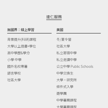
達仁服務
無國界：線上學習
美國
背景提升(科研)課程
冬/夏令營
大學以上證書+學位
社區大學
高中學歷&學分
私立寄宿中學
小學 中學
私立走讀中學
國外名校寒暑
公立中學 Public Schools
語言學校
中學交換生
社區大學
大學‧研究所
條件式入學
遊學團
中學暑期課程
大學暑期課程