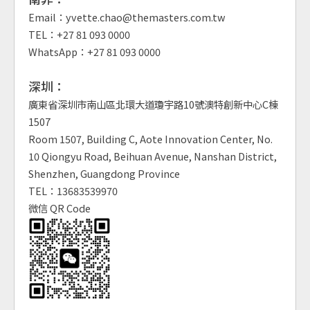
Email：yvette.chao@themasters.com.tw
TEL：+27 81 093 0000
WhatsApp：+27 81 093 0000
深圳：
廣東省深圳市南山區北環大道瓊宇路10號澳特創新中心C棟
1507
Room 1507, Building C, Aote Innovation Center, No.
10 Qiongyu Road, Beihuan Avenue, Nanshan District,
Shenzhen, Guangdong Province
TEL：13683539970
微信 QR Code