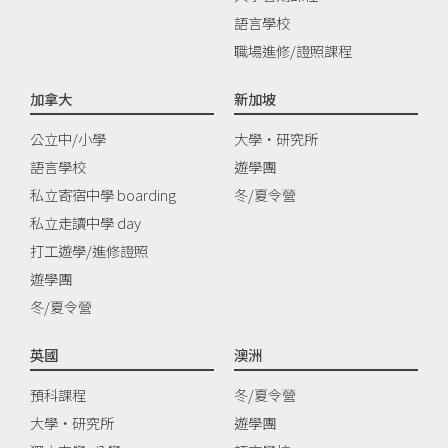
語言學校
職場進修/證照課程
加拿大
新加坡
公立中/小學
大學‧研究所
語言學校
遊學團
私立寄宿中學 boarding
冬/夏令營
私立走讀中學 day
打工遊學/進修證照
遊學團
冬/夏令營
英國
澳洲
預科課程
冬/夏令營
大學‧研究所
遊學團