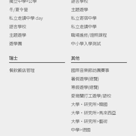
獨立中學+公學
語言學校
冬/夏令營
主題遊學
私立走讀中學 day
私立寄宿中學
語言學校
私立走讀中學
主題遊學
職場進修/證照課程
遊學團
中小學入學測試
瑞士
其他
餐飲飯店管理
國際音樂節訪團賽事
暑假遊學(總覽)
寒假遊學(總覽)
愛爾蘭打工遊學/語校
大學‧研究所>韓國
大學‧研究所>馬來西亞
大學‧研究所>藝術
中學>德國