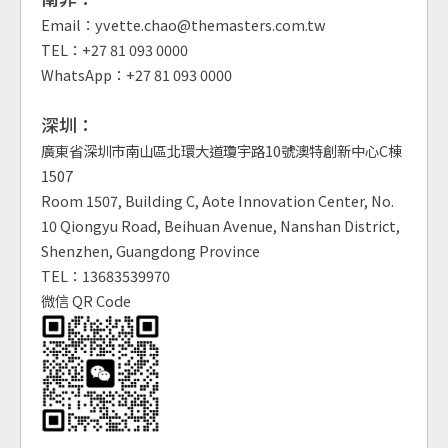
Email：yvette.chao@themasters.com.tw
TEL：+27 81 093 0000
WhatsApp：+27 81 093 0000
深圳：
廣東省深圳市南山區北環大道瓊宇路10號澳特創新中心C棟
1507
Room 1507, Building C, Aote Innovation Center, No.
10 Qiongyu Road, Beihuan Avenue, Nanshan District,
Shenzhen, Guangdong Province
TEL：13683539970
微信 QR Code