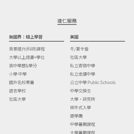
達仁服務
無國界：線上學習
美國
背景提升(科研)課程
冬/夏令營
大學以上證書+學位
社區大學
高中學歷&學分
私立寄宿中學
小學 中學
私立走讀中學
國外名校寒暑
公立中學 Public Schools
語言學校
中學交換生
社區大學
大學‧研究所
條件式入學
遊學團
中學暑期課程
大學暑期課程