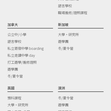
語言學校
職場進修/證照課程
加拿大
新加坡
公立中/小學
大學‧研究所
語言學校
遊學團
私立寄宿中學 boarding
冬/夏令營
私立走讀中學 day
打工遊學/進修證照
遊學團
冬/夏令營
英國
澳洲
預科課程
冬/夏令營
大學‧研究所
遊學團