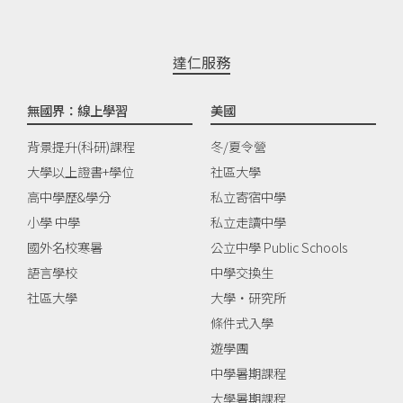
達仁服務
無國界：線上學習
美國
背景提升(科研)課程
冬/夏令營
大學以上證書+學位
社區大學
高中學歷&學分
私立寄宿中學
小學 中學
私立走讀中學
國外名校寒暑
公立中學 Public Schools
語言學校
中學交換生
社區大學
大學‧研究所
條件式入學
遊學團
中學暑期課程
大學暑期課程