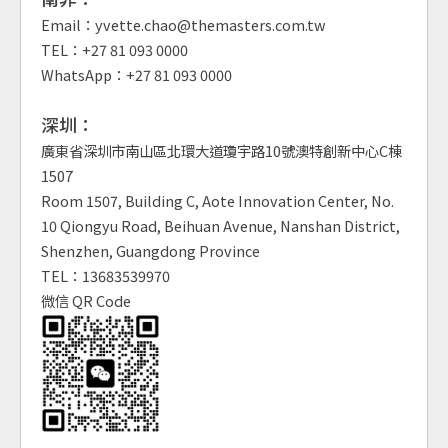
Email：yvette.chao@themasters.com.tw
TEL：+27 81 093 0000
WhatsApp：+27 81 093 0000
深圳：
廣東省深圳市南山區北環大道瓊宇路10號澳特創新中心C棟
1507
Room 1507, Building C, Aote Innovation Center, No.
10 Qiongyu Road, Beihuan Avenue, Nanshan District,
Shenzhen, Guangdong Province
TEL：13683539970
微信 QR Code