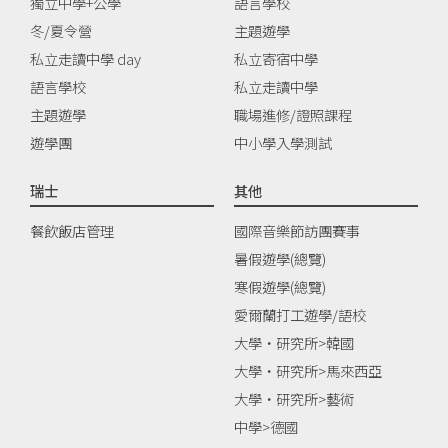
獨立中學+公學
語言學校
冬/夏令營
主題遊學
私立走讀中學 day
私立寄宿中學
語言學校
私立走讀中學
主題遊學
職場進修/證照課程
遊學團
中小學入學測試
瑞士
其他
餐飲飯店管理
國際音樂節訪團賽事
暑假遊學(總覽)
寒假遊學(總覽)
愛爾蘭打工遊學/語校
大學‧研究所>韓國
大學‧研究所>馬來西亞
大學‧研究所>藝術
中學>德國