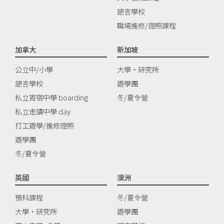
語言學校
職場進修/證照課程
加拿大
新加坡
公立中/小學
大學‧研究所
語言學校
遊學團
私立寄宿中學 boarding
冬/夏令營
私立走讀中學 day
打工遊學/進修證照
遊學團
冬/夏令營
英國
澳洲
預科課程
冬/夏令營
大學‧研究所
遊學團