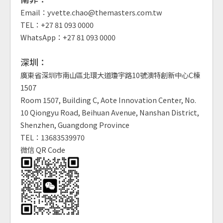
Email：yvette.chao@themasters.com.tw
TEL：+27 81 093 0000
WhatsApp：+27 81 093 0000
深圳：
廣東省深圳市南山區北環大道瓊宇路10號澳特創新中心C棟
1507
Room 1507, Building C, Aote Innovation Center, No.
10 Qiongyu Road, Beihuan Avenue, Nanshan District,
Shenzhen, Guangdong Province
TEL：13683539970
微信 QR Code