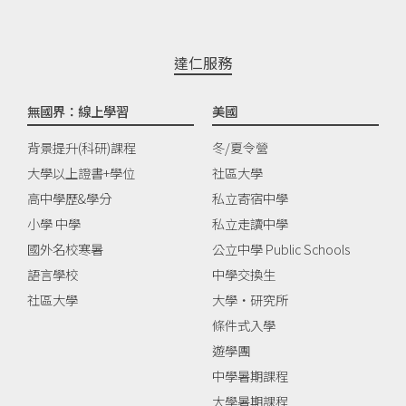
達仁服務
無國界：線上學習
美國
背景提升(科研)課程
冬/夏令營
大學以上證書+學位
社區大學
高中學歷&學分
私立寄宿中學
小學 中學
私立走讀中學
國外名校寒暑
公立中學 Public Schools
語言學校
中學交換生
社區大學
大學‧研究所
條件式入學
遊學團
中學暑期課程
大學暑期課程