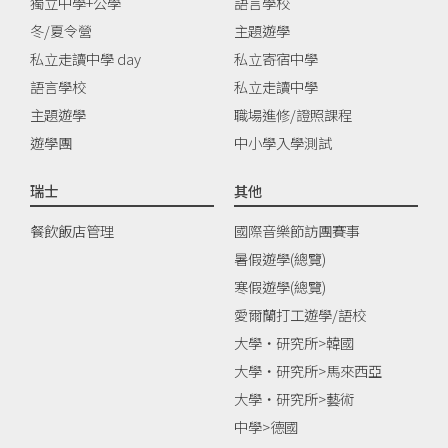
獨立中學+公學
語言學校
冬/夏令營
主題遊學
私立走讀中學 day
私立寄宿中學
語言學校
私立走讀中學
主題遊學
職場進修/證照課程
遊學團
中小學入學測試
瑞士
其他
餐飲飯店管理
國際音樂節訪團賽事
暑假遊學(總覽)
寒假遊學(總覽)
愛爾蘭打工遊學/語校
大學‧研究所>韓國
大學‧研究所>馬來西亞
大學‧研究所>藝術
中學>德國