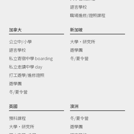
語言學校
職場進修/證照課程
加拿大
新加坡
公立中/小學
大學‧研究所
語言學校
遊學團
私立寄宿中學 boarding
冬/夏令營
私立走讀中學 day
打工遊學/進修證照
遊學團
冬/夏令營
英國
澳洲
預科課程
冬/夏令營
大學‧研究所
遊學團