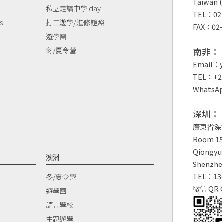
Taiwan (
私立走讀中學 day
TEL：02-
s
打工遊學/進修證照
FAX：02-
遊學團
冬/夏令營
南非：
Email：y
TEL：+27
WhatsAp
深圳：
廣東省深
Room 150
Qiongyu 
澳洲
Shenzhe
TEL：13
冬/夏令營
微信 QR 
遊學團
語言學校
主題遊學