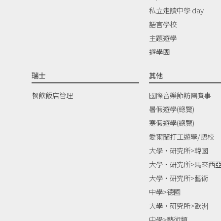
私立走讀中學 day
語言學校
主題遊學
遊學團
瑞士
其他
餐飲飯店管理
國際音樂節訪團賽事
暑假遊學(總覽)
寒假遊學(總覽)
愛爾蘭打工遊學/語校
大學‧研究所>韓國
大學‧研究所>馬來西
大學‧研究所>藝術
中學>德國
大學‧研究所>歐洲
中學>藝術類