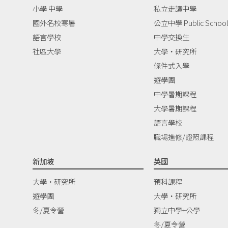
小學 中學
私立走讀中學
國外名校寒暑
公立中學 Public School
語言學校
中學交換生
社區大學
大學‧研究所
條件式入學
遊學團
中學暑期課程
大學暑期課程
語言學校
職場進修/證照課程
新加坡
英國
大學‧研究所
預科課程
遊學團
大學‧研究所
冬/夏令營
獨立中學+公學
冬/夏令營