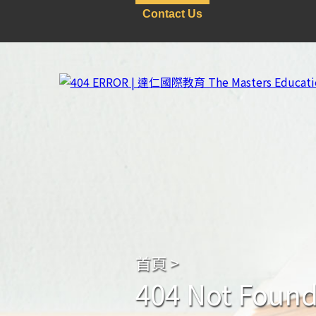
Contact Us
首頁
>
404 Not Foun