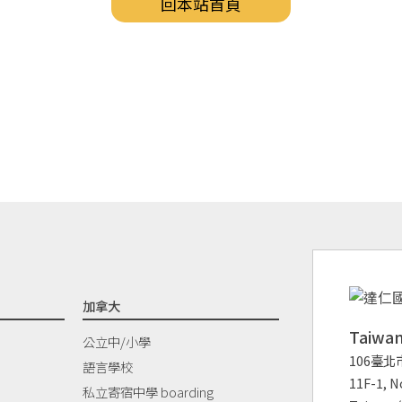
回本站首頁
加拿大
Taiw
公立中/小學
106臺北
語言學校
11F-1, No
私立寄宿中學 boarding