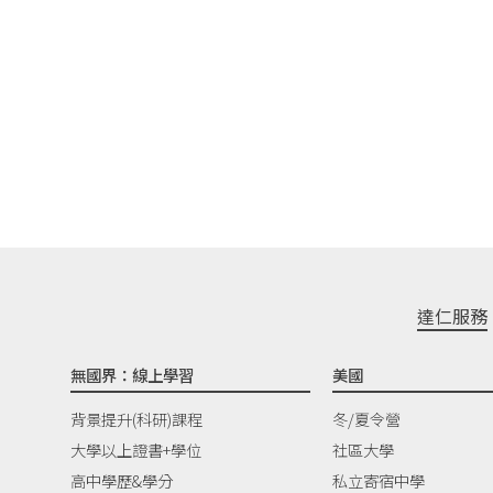
達仁服務
無國界：線上學習
美國
背景提升(科研)課程
冬/夏令營
大學以上證書+學位
社區大學
高中學歷&學分
私立寄宿中學