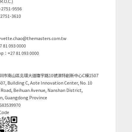
R.O.C.)
2751-9556
2751-3610
vette.chao@themasters.com.tw
 81 093 0000
p：+27 81 093 0000
圳市南山區北環大道瓊宇路10號澳特創新中心C棟1507
7, Building C, Aote Innovation Center, No. 10
Road, Beihuan Avenue, Nanshan District,
n, Guangdong Province
683539970
Code