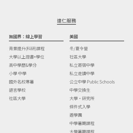
達仁服務
無國界：線上學習
美國
背景提升(科研)課程
冬/夏令營
大學以上證書+學位
社區大學
高中學歷&學分
私立寄宿中學
小學 中學
私立走讀中學
國外名校寒暑
公立中學 Public Schools
語言學校
中學交換生
社區大學
大學‧研究所
條件式入學
遊學團
中學暑期課程
大學暑期課程