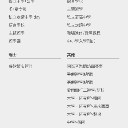
獨立中學+公學
語言學校
冬/夏令營
主題遊學
私立走讀中學 day
私立寄宿中學
語言學校
私立走讀中學
主題遊學
職場進修/證照課程
遊學團
中小學入學測試
瑞士
其他
餐飲飯店管理
國際音樂節訪團賽事
暑假遊學(總覽)
寒假遊學(總覽)
愛爾蘭打工遊學/語校
大學‧研究所>韓國
大學‧研究所>馬來西亞
大學‧研究所>藝術
中學>德國