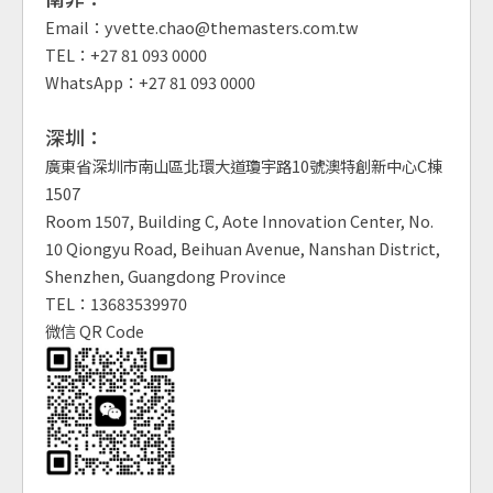
Email：yvette.chao@themasters.com.tw
TEL：+27 81 093 0000
WhatsApp：+27 81 093 0000
深圳：
廣東省深圳市南山區北環大道瓊宇路10號澳特創新中心C棟
1507
Room 1507, Building C, Aote Innovation Center, No.
10 Qiongyu Road, Beihuan Avenue, Nanshan District,
Shenzhen, Guangdong Province
TEL：13683539970
微信 QR Code