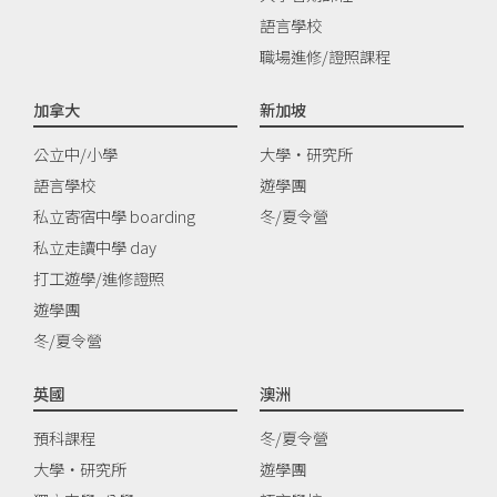
語言學校
職場進修/證照課程
加拿大
新加坡
公立中/小學
大學‧研究所
語言學校
遊學團
私立寄宿中學 boarding
冬/夏令營
私立走讀中學 day
打工遊學/進修證照
遊學團
冬/夏令營
英國
澳洲
預科課程
冬/夏令營
大學‧研究所
遊學團