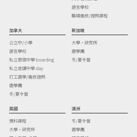
語言學校
職場進修/證照課程
加拿大
新加坡
公立中/小學
大學‧研究所
語言學校
遊學團
私立寄宿中學 boarding
冬/夏令營
私立走讀中學 day
打工遊學/進修證照
遊學團
冬/夏令營
英國
澳洲
預科課程
冬/夏令營
大學‧研究所
遊學團