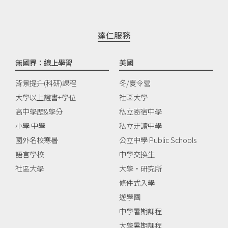
達仁服務
無國界：線上學習
美國
背景提升(科研)課程
冬/夏令營
大學以上證書+學位
社區大學
高中學歷&學分
私立寄宿中學
小學 中學
私立走讀中學
國外名校寒暑
公立中學 Public Schools
語言學校
中學交換生
社區大學
大學‧研究所
條件式入學
遊學團
中學暑期課程
大學暑期課程