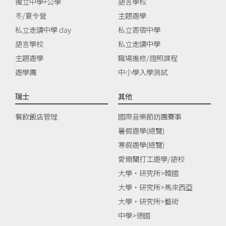
獨立中學+公學
語言學校
冬/夏令營
主題遊學
私立走讀中學 day
私立寄宿中學
語言學校
私立走讀中學
主題遊學
職場進修/證照課程
遊學團
中小學入學測試
瑞士
其他
餐飲飯店管理
國際音樂節訪團賽事
暑假遊學(總覽)
寒假遊學(總覽)
愛爾蘭打工遊學/語校
大學‧研究所>韓國
大學‧研究所>馬來西亞
大學‧研究所>藝術
中學>德國