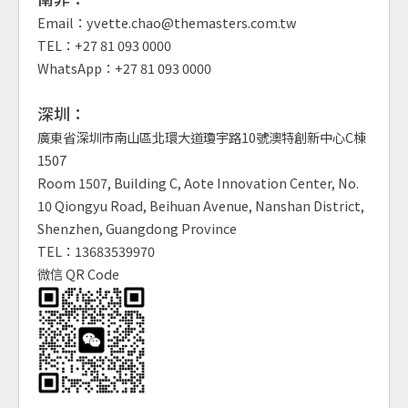
Email：yvette.chao@themasters.com.tw
TEL：+27 81 093 0000
WhatsApp：+27 81 093 0000
深圳：
廣東省深圳市南山區北環大道瓊宇路10號澳特創新中心C棟
1507
Room 1507, Building C, Aote Innovation Center, No.
10 Qiongyu Road, Beihuan Avenue, Nanshan District,
Shenzhen, Guangdong Province
TEL：13683539970
微信 QR Code